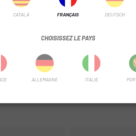
FICHE PRODUIT
CATALÀ
FRANÇAIS
DEUTSCH
CHOISISSEZ LE PAYS
INFORMATION PRODUIT
 :
NCE
ALLEMAGNE
ITALIE
POR
 la pédale droite sans capteur de puissance de la version Assioma P