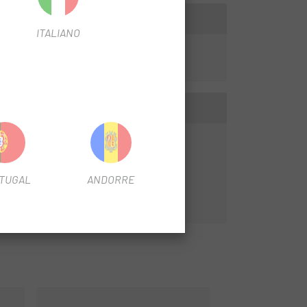
ITALIANO
TUGAL
ANDORRE
RO simple.