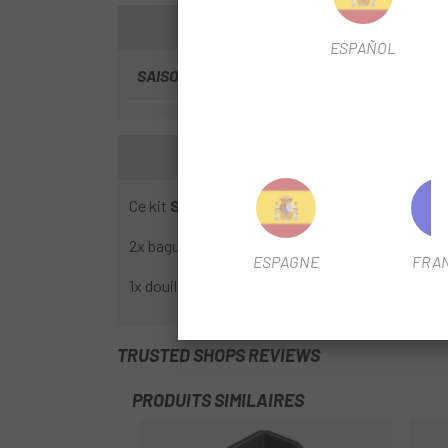
ESPAÑOL
SAISON
2024
Ce kit
Set de bagues Assioma PRO
comprend
2x bagues rouges en métal
ESPAGNE
FRA
1x douille supplémentaire utile uniquement pour
TRUSTED SHOPS REVIEWS
PRODUITS SIMILAIRES