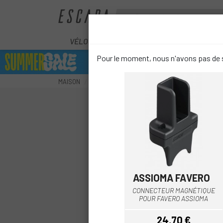
VÉLOS
ÉLECTRIQUES
COMPOS
Pour le moment, nous n'avons pas de s
MAISON
ACCESSOIRES
ÉLECTRONIQUE
PIÈCES
ASSIOMA FAVERO
Noir
CONNECTEUR MAGNÉTIQUE
POUR FAVERO ASSIOMA
24,70 €