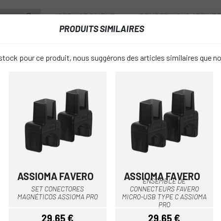
SERVICE CLIENT
RENDEZ-VOUS ATELIE
PRODUITS SIMILAIRES
ANTS
ROUES
ACCESSOIRES
VESTIAIRE
tock pour ce produit, nous suggérons des articles similaires que n
 CAPTEURS DE PUISSANCE
SET ANILLOS ASSIOMA PRO
SET ANILLO
favorite_border
25 €
PRIX:
Unique
TAILLE:
ASSIOMA FAVERO
ASSIOMA FAVERO
Noir
Multi
ENSEMBLE DE
SET CONECTORES
CONNECTEURS FAVERO
MAGNÉTICOS ASSIOMA PRO
MICRO-USB TYPE C ASSIOMA
Noir
COULEUR:
PRO
29,65 €
29,65 €