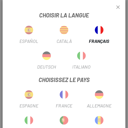
Caractéristiques:
CHOISIR LA LANGUE
Vaporisez-le sur toute votre moto sans crainte, car il
n'endommagera aucune partie de votre moto, y compris la
peinture, le caoutchouc ou le plastique. Laissez agir 3 à 4
minutes. Utilisez un pinceau ou une éponge pour une
ESPAÑOL
CATALÀ
FRANÇAIS
meilleure finition et arrosez abondamment. Séchez ensuite
à l'air ou avec du papier et appliquez les lubrifiants ou cires
Retto pour votre prochaine sortie à vélo.
DEUTSCH
ITALIANO
Il répond à toutes las écologiques et de biodégradabilité de
CHOISISSEZ LE PAYS
l'UE, donc Retto Bio Bike Cleaner est 100% biodégradable
et n'a aucun impact sur l'environnement.
ESPAGNE
FRANCE
ALLEMAGNE
TRUSTED SHOPS REVIEWS
PRODUITS SIMILAIRES