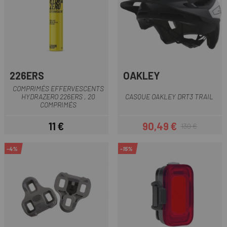
226ERS
OAKLEY
COMPRIMÉS EFFERVESCENTS
HYDRAZERO 226ERS , 20
CASQUE OAKLEY DRT3 TRAIL
COMPRIMÉS
11 €
90,49 €
130 €
Prix
Prix
Prix habituel
-4%
-15%