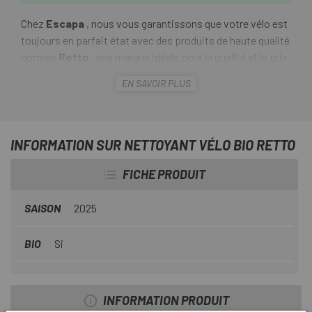
Chez
Escapa
, nous vous garantissons que votre vélo est
toujours en parfait état avec des produits de haute qualité
comme
Retto
, une marque idéale pour la qualité et le prix
de votre vélo.
EN SAVOIR PLUS
Retto Bio Bike Cleaner
est un produit nettoyant qui
élimine tous les types de saletés, de la poussière la plus
fine à la graisse la plus tenace, sans endommager la
INFORMATION SUR NETTOYANT VÉLO BIO RETTO
peinture ou les autres matériaux de votre vélo.
FICHE PRODUIT
SAISON
2025
BIO
Si
INFORMATION PRODUIT