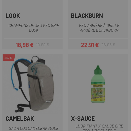
LOOK
BLACKBURN
CRAMPONS DE JEU KEO GRIP
FEU ARRIÈRE À GRILLE
LOOK
ARRIÈRE BLACKBURN
18,98 €
22,91 €
19,90 €
26,95 €
Prix
Prix habituel
Prix
Prix habituel
-20%
CAMELBAK
X-SAUCE
LUBRIFIANT X-SAUCE CIRE
SAC À DOS CAMELBAK MULE
ECOLUBE CLASSIC