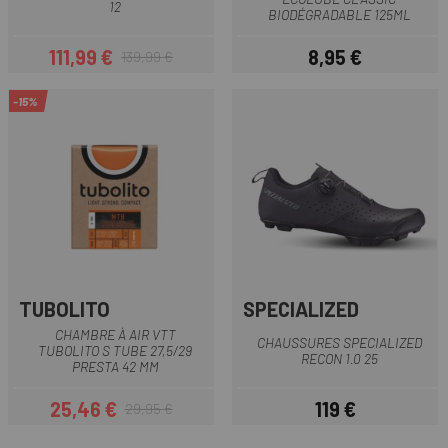
12
BIODÉGRADABLE 125ML
111,99 €
8,95 €
139,99 €
Prix
Prix habituel
Prix
-15%
TUBOLITO
SPECIALIZED
CHAMBRE À AIR VTT
CHAUSSURES SPECIALIZED
TUBOLITO S TUBE 27,5/29
RECON 1.0 25
PRESTA 42 MM
25,46 €
119 €
29,95 €
Prix
Prix habituel
Prix