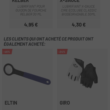
RELBER
X-SAUCE
LUBRIFIANT POUR
LUBRIFIANT X-SAUCE
GUIDON DE FOURCHE
CIRE ECOLUBE CLASSIC
RELBER 30 ML
BIODÉGRADABLE 30ML
4,95 €
4,30 €
Prix
Prix
LES CLIENTS QUI ONT ACHETÉ CE PRODUIT ONT
ÉGALEMENT ACHETÉ:
-45%
-24%
ELTIN
GIRO