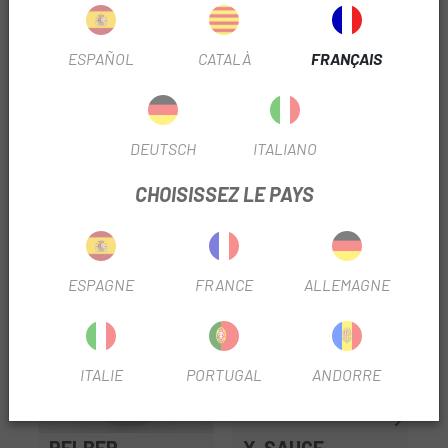
Protection maximale contre l'usure et la corrosion.
Assurer une rotation fluide des roulements et des joints.
ESPAÑOL
CATALÀ
FRANÇAIS
Couleur rouge.
Pot de 70g.
DEUTSCH
ITALIANO
CHOISISSEZ LE PAYS
TRUSTED SHOPS REVIEWS
PRODUITS SIMILAIRES
ESPAGNE
FRANCE
ALLEMAGNE
ITALIE
PORTUGAL
ANDORRE