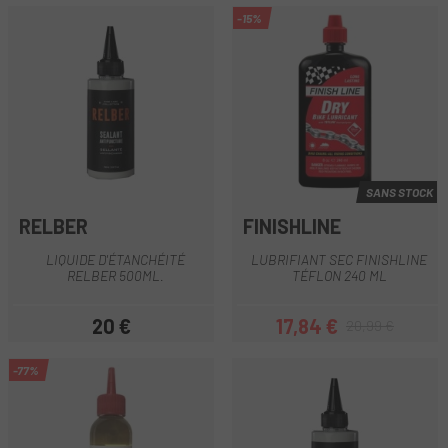
-15%
SANS STOCK
RELBER
FINISHLINE
LIQUIDE D'ÉTANCHÉITÉ
LUBRIFIANT SEC FINISHLINE
RELBER 500ML.
TÉFLON 240 ML
20 €
17,84 €
20,99 €
Prix
Prix
Prix habituel
-77%