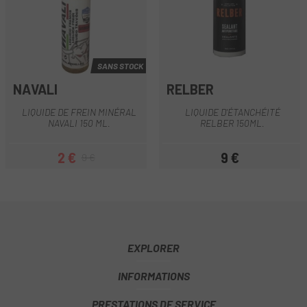
SANS STOCK
NAVALI
RELBER
LIQUIDE DE FREIN MINÉRAL
LIQUIDE D'ÉTANCHÉITÉ
NAVALI 150 ML.
RELBER 150ML.
2 €
9 €
9 €
Prix
Prix habituel
Prix
EXPLORER
INFORMATIONS
PRESTATIONS DE SERVICE