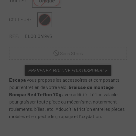
Unique
TAILLE:
Multi
COULEUR:
RÉF:
DU001041945
Sans Stock
PRÉVENEZ-MOI UNE FOIS DISPONIBLE
Escapa
vous propose les accessoires et composants
pour l'entretien de votre vélo.
Graisse de montage
Bompar Red Teflon 70g
avec additifs Téflon valable
pour graisser toute pièce ou mécanisme, notamment
roulements, billes, etc. Adoucit la friction entre les pièces
mobiles et empêche le grippage et l’oxydation.