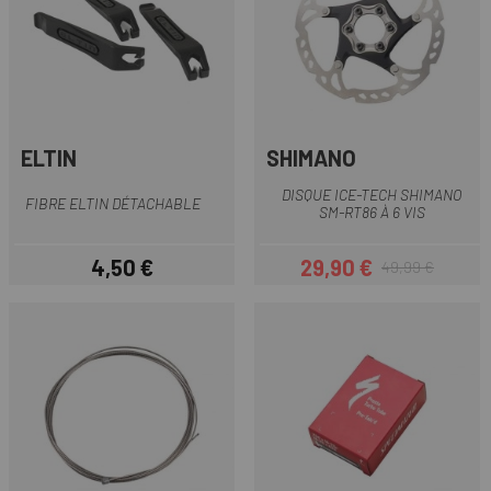
ELTIN
SHIMANO
DISQUE ICE-TECH SHIMANO
FIBRE ELTIN DÉTACHABLE
SM-RT86 À 6 VIS
4,50 €
29,90 €
49,99 €
Prix
Prix
Prix habituel