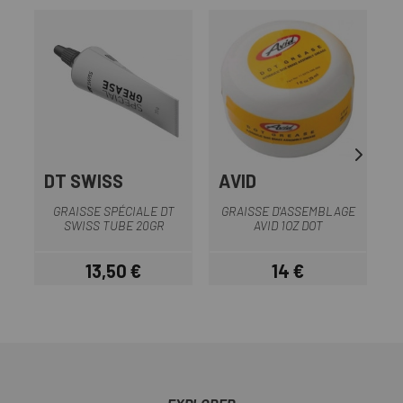
DT SWISS
AVID
GRAISSE SPÉCIALE DT
GRAISSE D'ASSEMBLAGE
SWISS TUBE 20GR
AVID 1OZ DOT
13,50 €
14 €
Prix
Prix