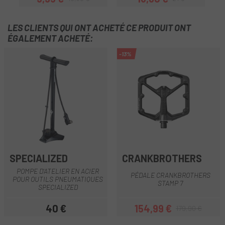
Prix
Prix habituel
Prix
Prix habituel
LES CLIENTS QUI ONT ACHETÉ CE PRODUIT ONT
ÉGALEMENT ACHETÉ:
-13%
SPECIALIZED
CRANKBROTHERS
POMPE D'ATELIER EN ACIER
PÉDALE CRANKBROTHERS
POUR OUTILS PNEUMATIQUES
STAMP 7
SPECIALIZED
40 €
154,99 €
179,90 €
Prix
Prix
Prix habituel