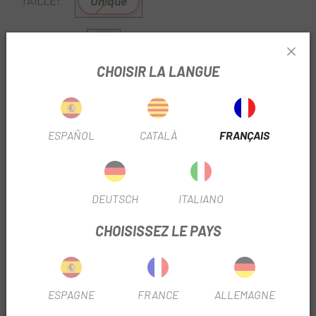
Unique
TAILLE:
Multi
COULEUR:
CHOISIR LA LANGUE
RÉF:
DV12PRTLB036
Sans Stock
ESPAÑOL
CATALÀ
FRANÇAIS
PRÉVENEZ-MOI UNE FOIS DISPONIBLE
Clé à bielle.
DEUTSCH
ITALIANO
Caractéristiques:
· Outil à manivelle 2 en 1.
CHOISISSEZ LE PAYS
· Pour manivelles à cartouche et octalink.
Poignée double composé pour une excellente adhérence.
ESPAGNE
FRANCE
ALLEMAGNE