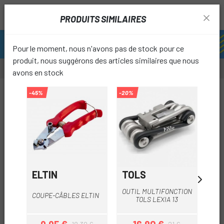
PRODUITS SIMILAIRES
Pour le moment, nous n'avons pas de stock pour ce
produit, nous suggérons des articles similaires que nous
avons en stock
-15%
-45%
-20%
-10%
favori
ELTIN
TOLS
JR
OUTIL MULTIFONCTION
M
COUPE-CÂBLES ELTIN
TOLS LEXIA 13
LI