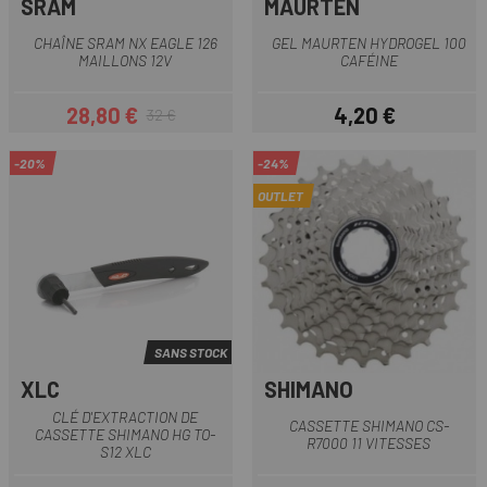
SRAM
MAURTEN
CHAÎNE SRAM NX EAGLE 126
GEL MAURTEN HYDROGEL 100
MAILLONS 12V
CAFÉINE
28,80 €
4,20 €
32 €
Prix
Prix habituel
Prix
-20%
-24%
OUTLET
SANS STOCK
XLC
SHIMANO
CLÉ D'EXTRACTION DE
CASSETTE SHIMANO CS-
CASSETTE SHIMANO HG TO-
R7000 11 VITESSES
S12 XLC