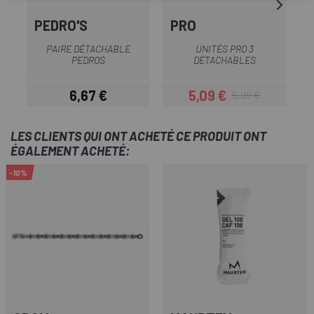
PEDRO'S
PRO
U
PAIRE DÉTACHABLE
UNITÉS PRO 3
F
PEDROS
DÉTACHABLES
D
6,67 €
5,09 €
5,99 €
Prix
Prix
Prix habituel
LES CLIENTS QUI ONT ACHETÉ CE PRODUIT ONT
ÉGALEMENT ACHETÉ:
-10%