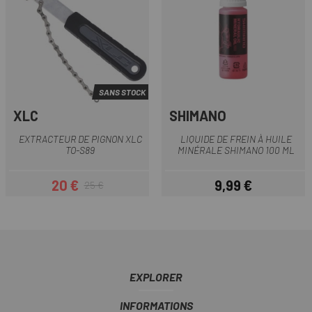
SANS STOCK
XLC
SHIMANO
EXTRACTEUR DE PIGNON XLC
LIQUIDE DE FREIN À HUILE
TO-S89
MINÉRALE SHIMANO 100 ML
20 €
9,99 €
25 €
Prix
Prix habituel
Prix
EXPLORER
INFORMATIONS