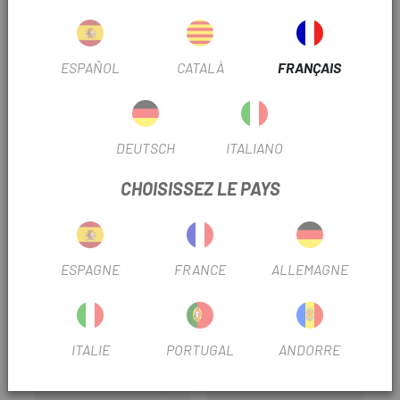
fait d'acier
argent anodisé
pour cassettes Shimano Hyperglide
ESPAÑOL
CATALÀ
FRANÇAIS
pour cassette 7 vitesses
pour entraînement 1/2" et clé 19/24 mm
pignons arrière
pour cassettes
adaptateur amovible pour moyeux de 12 mm
DEUTSCH
ITALIANO
CHOISISSEZ LE PAYS
TRUSTED SHOPS REVIEWS
PRODUITS SIMILAIRES
ESPAGNE
FRANCE
ALLEMAGNE
-15%
ITALIE
PORTUGAL
ANDORRE