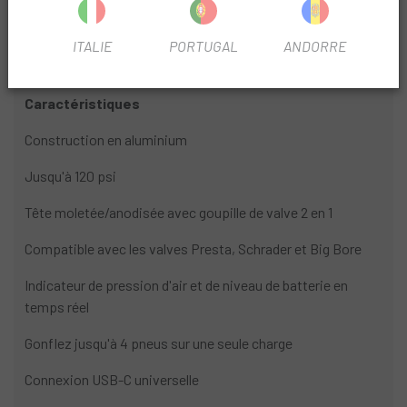
Petit par la taille, grand par l'innovation : ne vous laissez
pas tromper par sa taille : alimenté par la dernière
technologie de moteur sans balais, c'est l'aide ultime
ITALIE
PORTUGAL
ANDORRE
lorsque vous souhaitez gonfler rapidement et sans effort.
Caractéristiques
Construction en aluminium
Jusqu'à 120 psi
Tête moletée/anodisée avec goupille de valve 2 en 1
Compatible avec les valves Presta, Schrader et Big Bore
Indicateur de pression d'air et de niveau de batterie en
temps réel
Gonflez jusqu'à 4 pneus sur une seule charge
Connexion USB-C universelle