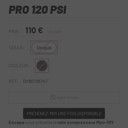
PRO 120 PSI
110 €
PRIX:
125,00 €
Unique
TAILLE:
Noir
COULEUR:
RÉF:
DY80726747
Sans Stock
PRÉVENEZ-MOI UNE FOIS DISPONIBLE
Escapa
vous présente le
mini compresseur Muc-Off