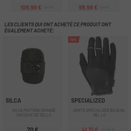
109,99 €
99,99 €
129 €
119 €
Prix
Prix habituel
Prix
Prix habituel
LES CLIENTS QUI ONT ACHETÉ CE PRODUIT ONT
ÉGALEMENT ACHETÉ:
-10%
SILCA
SPECIALIZED
SILCA MATTONE GRANDE
GANTS SPECIALIZED BG DUAL
SACOCHE DE SELLE
GEL LG
70 €
41,31 €
45,90 €