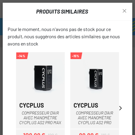
PRODUITS SIMILAIRES
Pour le moment, nous n'avons pas de stock pour ce
produit, nous suggérons des articles similaires que nous
avons en stock
-12%
-14%
-15%
-11%
favori
CYCPLUS
CYCPLUS
CY
COMPRESSEUR D'AIR
COMPRESSEUR D'AIR
C
AVEC MANOMÈTRE
AVEC MANOMÈTRE
M
CYCPLUS AS2 PRO MAX
CYCPLUS AS2 PRO
CO