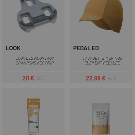
LOOK
PEDAL ED
LOOK LES NOUVEAUX
CASQUETTE MÉRINOS
CRAMPONS KEO GRIP
ELEMENT PÉDALÉE
20 €
22,99 €
20 €
45 €
Prix
Prix habituel
Prix
Prix habituel