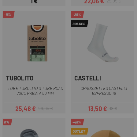
1 €
22,06 €
25,95 €
Prix
Prix
Prix habituel
-15%
-25%
SOLDES
TUBOLITO
CASTELLI
TUBE TUBOLITO S TUBE ROAD
CHAUSSETTES CASTELLI
700C PRESTA 80 MM
ESPRESSO 18
25,46 €
13,50 €
29,95 €
18 €
Prix
Prix habituel
Prix
Prix habituel
0%
-48%
OUTLET