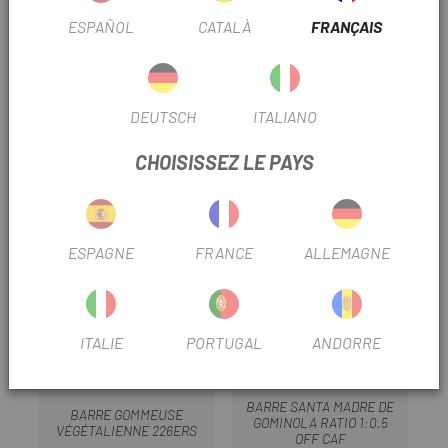
Sans colorants ni conservateurs (selon la réglementation
ESPAÑOL
CATALÀ
FRANÇAIS
en vigueur)
Convient aux végétariens
DEUTSCH
ITALIANO
TRUSTED SHOPS REVIEWS
CHOISISSEZ LE PAYS
PRODUITS SIMILAIRES
ESPAGNE
FRANCE
ALLEMAGNE
ITALIE
PORTUGAL
ANDORRE
226ERS
SANTA MADRE
BARRE SANTA MADRE DE
BARRE GOMMEUSE
GOMINOLA RATIO 1:0,5
VÉGÉTALIENNE 226ERS
OFF CAF