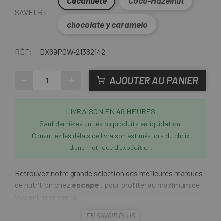
Cacahuète
Coco-Hazelnut
SAVEUR:
chocolate y caramelo
RÉF:
DX69POW-21382142
-
+
AJOUTER AU PANIER
LIVRAISON EN 48 HEURES
Sauf dernières unités ou produits en liquidation.
Consultez les délais de livraison estimés lors du choix
d'une méthode d'expédition.
Retrouvez notre grande sélection des meilleures marques
de nutrition chez
escape
, pour profiter au maximum de
vos entraînements.
EN SAVOIR PLUS
La
barre énergétique Powerbar Ride
peut vous aider à