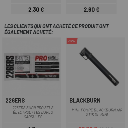
2,30 €
2,60 €
Prix
Prix
LES CLIENTS QUI ONT ACHETÉ CE PRODUIT ONT
ÉGALEMENT ACHETÉ:
-15%
226ERS
BLACKBURN
226ERS SUB9 PRO SELS
MINI-POMPE BLACKBURN AIR
ÉLECTROLYTES DUPLO
STIK SL MINI
CAPSULES