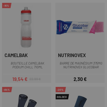
-15%
CAMELBAK
NUTRINOVEX
BOUTEILLE CAMELBAK
BARRE DE MAGNÉSIUM 375MG
PODIUM CHILL 710ML
NUTRINOVEX GLUCOBAR
19,54 €
2,30 €
22,99 €
Prix
Prix habituel
Prix
-64%
-20%
SOLDES