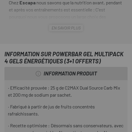
Chez
Escapa
nous savons que la nutrition avant, pendant
et après vos entraînements est essentielle ; C'est
pourquoi nous vous proposons un large choix des
meilleures marques.
EN SAVOIR PLUS
Le
Powerbar Gel Multipack 4 Energy Gels (3+1 offert)
est un pack de 3 gels Powergel Fruit plus un offert, aux
arômes fraise/banane, pomme, citron et fruits rouges.
INFORMATION SUR POWERBAR GEL MULTIPACK
Powergel Fruit ne contient aucun conservateur et est
4 GELS ÉNERGÉTIQUES (3+1 OFFERTS)
fabriqué à partir de jus de fruits concentrés
rafraîchissants. En plus du sodium, ils contiennent du
INFORMATION PRODUIT
C2MAX, un rapport spécial 2:1 de sources de fructose et
de glucose développé grâce à la recherche scientifique. Ils
· Efficacité prouvée : 25 g de C2MAX Dual Source Carb Mix
se distinguent par leur consistance facile à ingérer, leur
et 200 mg de sodium par sachet.
saveur délicieuse et par le fait qu'ils ne contiennent aucun
des 14 principaux allergènes, arômes artificiels ou
· Fabriqué à partir de jus de fruits concentrés
conservateurs.
rafraîchissants.
· Recette optimisée : Désormais sans conservateurs, avec