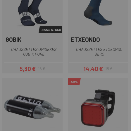
SANS STOCK
GOBIK
ETXEONDO
CHAUSSETTES UNISEXES
CHAUSSETTES ETXEONDO
GOBIK PURE
BERO
5,30 €
14,40 €
15 €
18 €
Prix
Prix habituel
Prix
Prix habituel
-40%