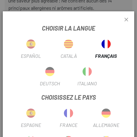
une saveur plus agréable ; Ne contient aucun des 14
principaux allergènes ni arômes artificiels.
· Emballage innovant : facile à ouvrir et génère également
moins de déchets.
CHOISIR LA LANGUE
Utilisation recommandée:
· Lors de la pratique de sports d'endurance, il est conseillé
ESPAÑOL
CATALÀ
FRANÇAIS
de consommer jusqu'à 90 g de glucides par heure, selon
l'intensité et la durée de l'exercice.
. 1 POWERGEL FRUIT apporte environ 25g de glucides
DEUTSCH
ITALIANO
· Consommez 1 sachet toutes les 20 à 45 minutes pendant
CHOISISSEZ LE PAYS
l'exercice avec de l'eau
. Déconseillé aux enfants ni aux femmes enceintes ou
allaitantes.
ESPAGNE
FRANCE
ALLEMAGNE