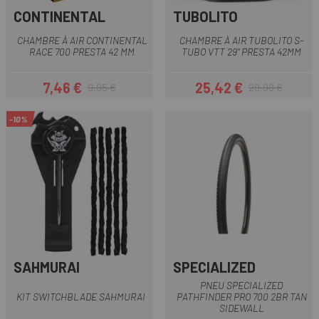
CONTINENTAL
TUBOLITO
CHAMBRE À AIR CONTINENTAL
CHAMBRE À AIR TUBOLITO S-
RACE 700 PRESTA 42 MM
TUBO VTT 29" PRESTA 42MM
7,46 €
25,42 €
9,95 €
29,90 €
Prix
Prix habituel
Prix
Prix habituel
-10%
SAHMURAI
SPECIALIZED
PNEU SPECIALIZED
KIT SWITCHBLADE SAHMURAI
PATHFINDER PRO 700 2BR TAN
SIDEWALL