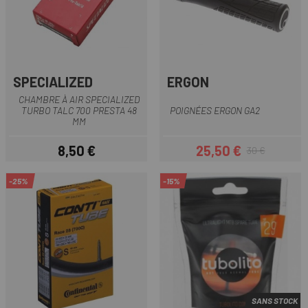
SPECIALIZED
ERGON
CHAMBRE À AIR SPECIALIZED
TURBO TALC 700 PRESTA 48
POIGNÉES ERGON GA2
MM
8,50 €
25,50 €
30 €
Prix
Prix
Prix habituel
-25%
-15%
SANS STOCK