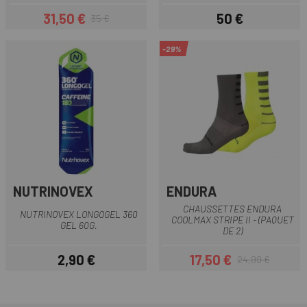
31,50 €
50 €
35 €
Prix
Prix habituel
Prix
-29%
NUTRINOVEX
ENDURA
CHAUSSETTES ENDURA
NUTRINOVEX LONGOGEL 360
COOLMAX STRIPE II - (PAQUET
GEL 60G.
DE 2)
2,90 €
17,50 €
24,99 €
Prix
Prix
Prix habituel