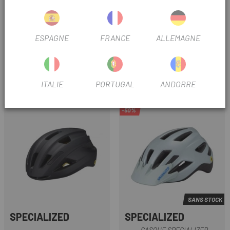
Travail MX 16
Comprend des vis.
ESPAGNE
FRANCE
ALLEMAGNE
TRUSTED SHOPS REVIEWS
LES CLIENTS QUI ONT ACHETÉ CE PRODUIT ONT
ITALIE
PORTUGAL
ANDORRE
ÉGALEMENT ACHETÉ:
-50%
SANS STOCK
SPECIALIZED
SPECIALIZED
CASQUE SPECIALIZED