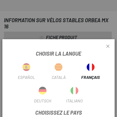
INFORMATION SUR VÉLOS STABLES ORBEA MX
16
FICHE PRODUIT
SAISON
2023
CHOISIR LA LANGUE
DIAMÈTRE
16"
UTILISER LE FILTRE
Infantil
ESPAÑOL
CATALÀ
FRANÇAIS
INFORMATION PRODUIT
DEUTSCH
ITALIANO
Compatible avec ;
CHOISISSEZ LE PAYS