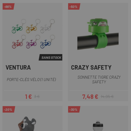
-66%
-50%
SANS STOCK
VENTURA
CRAZY SAFETY
SONNETTE TIGRE CRAZY
PORTE-CLÉS VÉLO (1 UNITÉ)
SAFETY
1 €
7,48 €
3 €
14,95 €
Prix
Prix habituel
Prix
Prix habituel
-20%
-30%