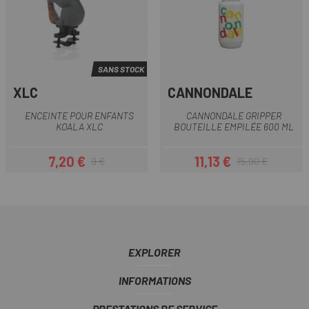
SANS STOCK
XLC
CANNONDALE
ENCEINTE POUR ENFANTS
CANNONDALE GRIPPER
KOALA XLC
BOUTEILLE EMPILÉE 600 ML
7,20 €
11,13 €
9 €
15,90 €
Prix
Prix habituel
Prix
Prix habituel
EXPLORER
INFORMATIONS
PRESTATIONS DE SERVICE