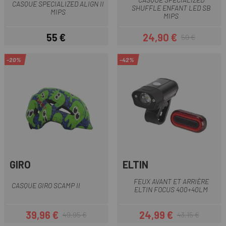
CASQUE SPECIALIZED ALIGN II
SHUFFLE ENFANT LED SB
MIPS
MIPS
55 €
24,90 €
50 €
Prix
Prix
Prix habituel
-20%
-42%
GIRO
ELTIN
FEUX AVANT ET ARRIÈRE
CASQUE GIRO SCAMP II
ELTIN FOCUS 400+40LM
39,96 €
24,99 €
49,95 €
43,15 €
Prix
Prix habituel
Prix
Prix habituel