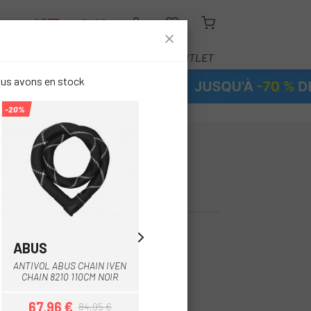
R
BLOG
ÉQUIPEMENT
SERVICE
OUTLET
ous avons en stock
-20%
-10%
-
CAFE LOCK
ABUS
THULE
Multi
Multi
ANTIVOL ABUS CHAIN IVEN
THULE EPOS CADENAS
CHAIN 8210 110CM NOIR
600MM CÂBLE 12MM
67,96 €
89 €
84,95 €
99,95 €