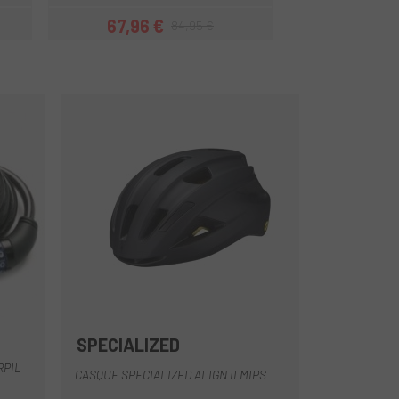
67,96 €
89 €
84,95 €
Prix
Prix habituel
SPECIALIZED
Jaune-Noir
Blanc
Gris
Violet
Noir
+3
RPIL
CASQUE SPECIALIZED ALIGN II MIPS