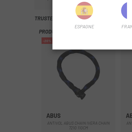
TRUSTED SHOPS REVIEWS
ESPAGNE
FRA
PRODUITS SIMILAIRES
-20%
-29%
ABUS
A
Noir
ANTIVOL ABUS CHAIN IVERA CHAIN
AN
7210 110CM