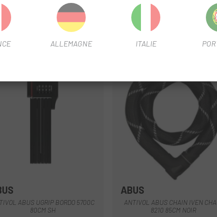
NCE
ALLEMAGNE
ITALIE
POR
-20%
BUS
ABUS
Noir
Rouge
TIVOL ABUS UGRIP BORDO 5700C
ANTIVOL ABUS CHAIN IVEN CHA
80CM SH
8210 85CM NOIR