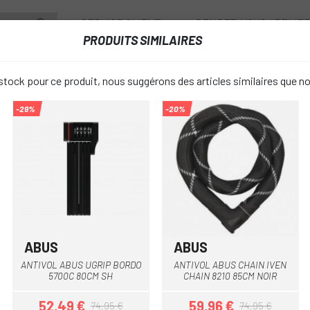
SERVICE CLIENT
RENDEZ-VOUS ATELIE
PRODUITS SIMILAIRES
ANTS
ROUES
ACCESSOIRES
VESTIAIRE
tock pour ce produit, nous suggérons des articles similaires que n
-29%
-20%
BROMPTON CAFE LOCK ANTIVOL
BROMPTON 
favorite_border
ANTIVOL
90 €
PRIX:
ABUS
ABUS
Noir
Rouge
ANTIVOL ABUS UGRIP BORDO
ANTIVOL ABUS CHAIN IVEN
Unique
TAILLE:
5700C 80CM SH
CHAIN 8210 85CM NOIR
52,49 €
59,96 €
74,95 €
74,95 €