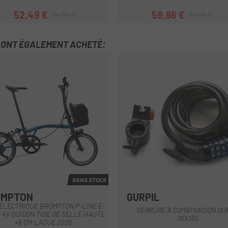
52,49 €
59,96 €
74,95 €
74,95 €
Prix
Prix habituel
Prix
Prix habituel
T ONT ÉGALEMENT ACHETÉ:
SANS STOCK
OMPTON
GURPIL
Pacific Lacquer - Pacific Lacquer
Noir
ÉLECTRIQUE BROMPTON P-LINE E-
SERRURE À COMBINAISON GU
 4V GUIDON TIGE DE SELLE HAUTE
10X180
+6 CM LAQUE 2026