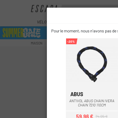
VÉLOS
ÉLECTRIQUES
COMPOS
Pour le moment, nous n'avons pas de s
-20%
MAISON
ACCESSOIRES
SÉCURITÉ
CADENAS
ABUS
Noir
ANTIVOL ABUS CHAIN IVERA
CHAIN 7210 110CM
59,96 €
74,95 €