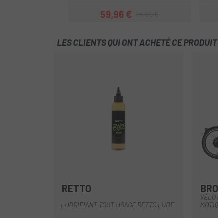
59,96 €
74,95 €
Prix
Prix habituel
LES CLIENTS QUI ONT ACHETÉ CE PRODUI
RETTO
BR
VÉLO 
LUBRIFIANT TOUT USAGE RETTO LUBE
MOTIQ