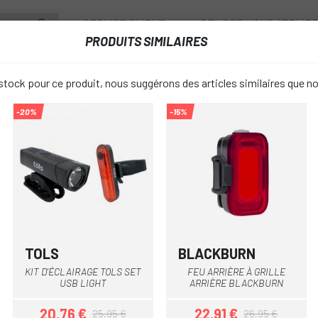
SERVICE CLIENT
RENDEZ-VOUS ATELIE
PRODUITS SIMILAIRES
ANTS
ROUES
ACCESSOIRES
VESTIAIRE
tock pour ce produit, nous suggérons des articles similaires que n
-20%
-15%
FEU ARRIÈRE RAVEMEN CL05
FEU ARRIÈ
favorite_border
24,95 €
PRIX:
Unique
TAILLE:
TOLS
BLACKBURN
Noir
KIT D'ÉCLAIRAGE TOLS SET
FEU ARRIÈRE À GRILLE
USB LIGHT
ARRIÈRE BLACKBURN
Rouge
COULEUR:
20,76 €
22,91 €
25,95 €
26,95 €