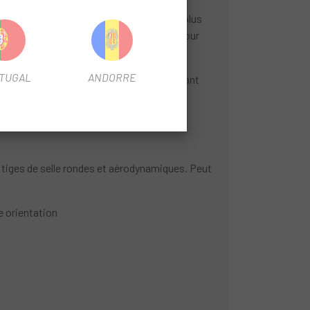
eaux, le CL05 offre une zone d'éclairage plus
er davantage de modes de clignotement pour
TUGAL
ANDORRE
 capteur de lumière active le mode clignotant
nt être fixée directement sur certaines
tiges de selle rondes et aérodynamiques. Peut
e orientation