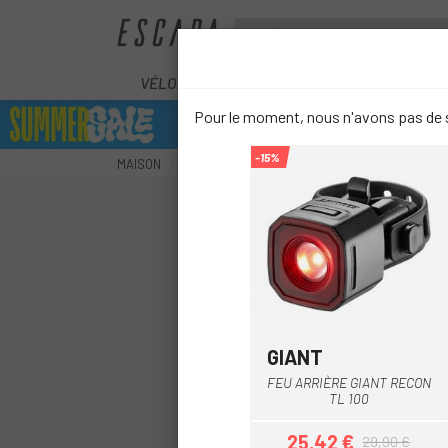
VÉLOS
ÉLECTRIQUES
COMPOS
Pour le moment, nous n'avons pas de s
-15%
MAISON
ACCESSOIRES
SÉCURITÉ
ÉCLAIRAGE
GIANT
Multi
FEU ARRIÈRE GIANT RECON
TL 100
25,42 €
29,90 €