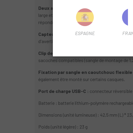
Deux anneaux LED COB haute efficacité et 
large et une meilleure visibilité pour les con
répondre à différents besoins.
ESPAGNE
FRA
Capteur de lumière intégré :
lorsque les phare
d'avertissement accrocheur avec un maximum de 
Clip de montage facile à utiliser :
faites glis
sacoches compatibles (sangle de montage de 1,2
Fixation par sangle en caoutchouc flexible 
également être monté sur certains casques.
Port de charge USB-C :
connecteur réversible 
Batterie : batterie lithium-polymère rechargeab
Dimensions (unité lumineuse) : 42,5 mm (L) * 23,
Poids (unité légère) : 23 g