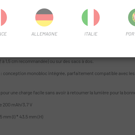
plusieurs modes :
Grâce à la répartition des LED COB sur deux ann
ducteurs. Les deux anneaux LED COB permettent également de combin
NCE
ALLEMAGNE
ITALIE
POR
s (> 50 lux) des véhicules approchant par l'arrière sont détectés, le
30 lumens pour maximiser la visibilité du conducteur.
ser la lumière dans ou hors du support facilement ; elle peut égaleme
 à 1,5 cm recommandée) ou sur des sacs à dos.
:
conception monobloc intégrée, parfaitement compatible avec les 
pour une charge facile sans avoir à retourner la lumière pour la bonn
le 200 mAh/3,7 V
5 mm (l) * 43,5 mm (H)