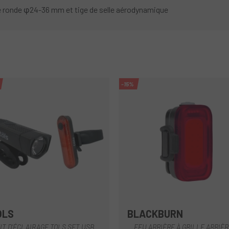
le ronde φ24-36 mm et tige de selle aérodynamique
-15%
OLS
BLACKBURN
Noir
IT D'ÉCLAIRAGE TOLS SET USB
FEU ARRIÈRE À GRILLE ARRIÈR