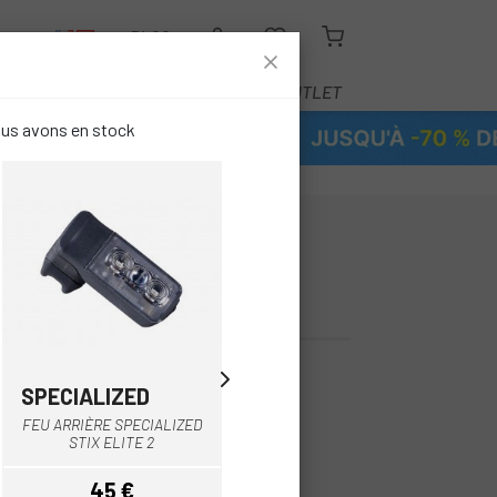
R
BLOG
ÉQUIPEMENT
SERVICE
OUTLET
ous avons en stock
-58%
-
 BLACKBURN
 800
€
SPECIALIZED
SPECIALIZED
FEU ARRIÈRE SPECIALIZED
FEU AVANT DE PHARE
STIX ELITE 2
SPECIALIZED FLASH 300
45 €
24,99 €
60 €