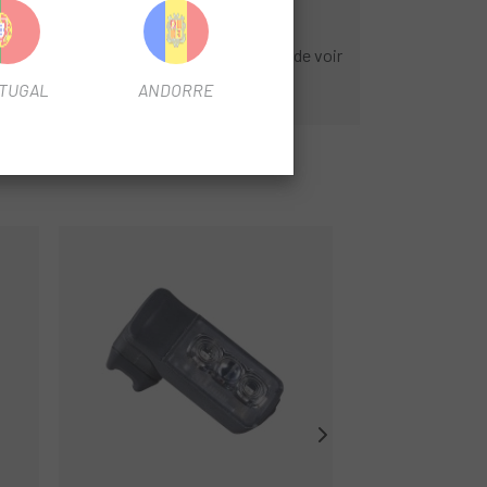
s bords froids qui permettent au cycliste de voir
TUGAL
ANDORRE
-58%