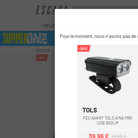
VÉLOS
ÉLECTRIQUES
COMPOS
Pour le moment, nous n'avons pas de s
-20%
MAISON
ACCESSOIRES
SÉCURITÉ
ÉCLAIRAGE
-15%
TOLS
FEU AVANT TOLS AINA PRO
USB 900LM
39,96 €
49,95 €