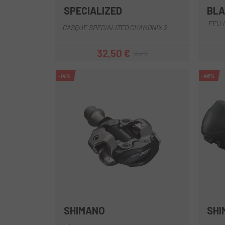
SPECIALIZED
BL
Rose-Noir
Jaune
Blanc
Marron
Noir mat
FEU 
CASQUE SPECIALIZED CHAMONIX 2
32,50 €
65 €
Prix
Prix habituel
-14%
-46%
SHIMANO
SHI