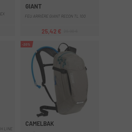
GIANT
Multi
TEX
FEU ARRIÈRE GIANT RECON TL 100
25,42 €
29,90 €
Prix
Prix habituel
-20%
CAMELBAK
Bleu
Noir
Rouge
Gris Clair
H LINE