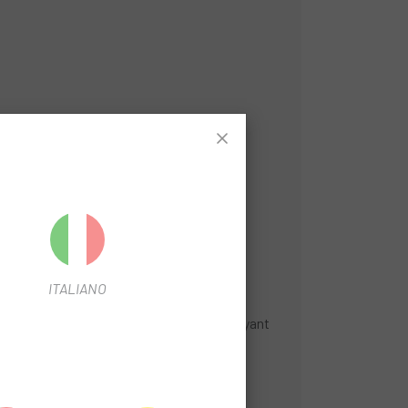
ns).
ITALIANO
ibilité au trafic traversant. ·Un petit voyant