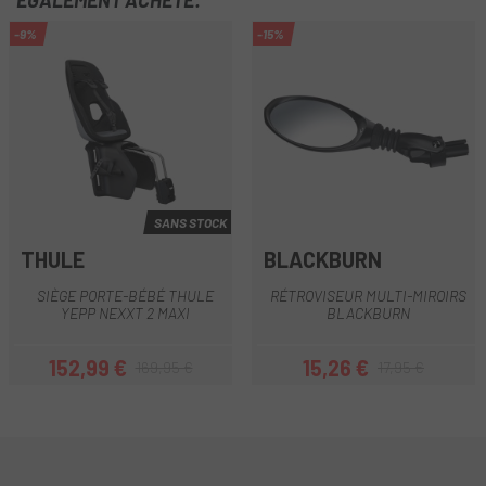
ÉGALEMENT ACHETÉ:
-9%
-15%
SANS STOCK
THULE
BLACKBURN
SIÈGE PORTE-BÉBÉ THULE
RÉTROVISEUR MULTI-MIROIRS
YEPP NEXXT 2 MAXI
BLACKBURN
152,99 €
15,26 €
169,95 €
17,95 €
Prix
Prix habituel
Prix
Prix habituel