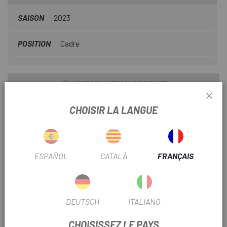
bikepacking. Le résultat est une charge équilibrée et
uniforme, rendant les circuits plus longs et les voyages de
SAISON
2023
plusieurs jours plus confortables.
POSITION
Cadre
INFORMATION PRODUIT
CHOISIR LA LANGUE
Fabriqué à partir de tissu léger, fraisé sur mesure selon les
spécifications Apidura et soudé au niveau des coutures
pour créer un joint hermétique. Les fermetures éclair avec
fermetures protégées garantissent que le kit reste sec,
ESPAÑOL
CATALÀ
FRANÇAIS
même en cas de pluie prolongée. Un port de batterie/tuyau
d'hydratation est utile pour charger des appareils ou rester
hydraté sur la route.
DEUTSCH
ITALIANO
Caractéristiques:
· Poche intérieure pour l'organisation.
CHOISISSEZ LE PAYS