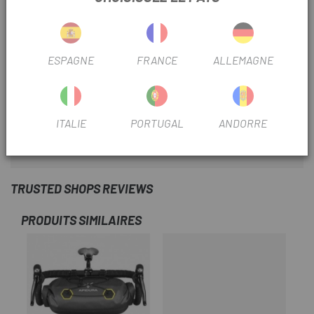
· Stratifié léger et imperméable, développé spécifiquement
pour Apidura.
ESPAGNE
FRANCE
ALLEMAGNE
. Positionnement de la sangle réglable respectueux du
carbone.
Port protégé pour batterie/tuyau d'hydratation
ITALIE
PORTUGAL
ANDORRE
· Graphiques réfléchissants pour une plus grande visibilité.
TRUSTED SHOPS REVIEWS
PRODUITS SIMILAIRES