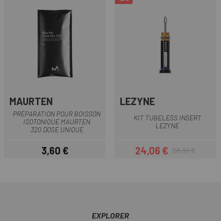
MAURTEN
LEZYNE
PRÉPARATION POUR BOISSON
KIT TUBELESS INSERT
ISOTONIQUE MAURTEN
LEZYNE
320 DOSE UNIQUE
3,60 €
24,06 €
28,30 €
Prix
Prix
Prix habituel
EXPLORER