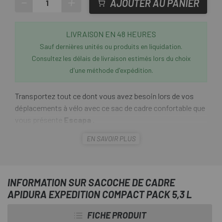
-
+
AJOUTER AU PANIER
LIVRAISON EN 48 HEURES
Sauf dernières unités ou produits en liquidation.
Consultez les délais de livraison estimés lors du choix
d'une méthode d'expédition.
Transportez tout ce dont vous avez besoin lors de vos
déplacements à vélo avec ce sac de cadre confortable que
vous présente
Escapa
.
EN SAVOIR PLUS
La
sacoche de cadre Apidura Expedition Compact
Pack 5,3 L
est une sacoche de vélo Apidura conçue pour
stocker des objets dans le triangle principal, créant un
centre de gravité plus bas et permettant une manipulation
INFORMATION SUR SACOCHE DE CADRE
plus naturelle du vélo. Il se fixe solidement au tube
APIDURA EXPEDITION COMPACT PACK 5,3 L
supérieur à l'aide de sangles Velcro et est utile pour ranger
des objets plus lourds dans le cadre d'une configuration de
FICHE PRODUIT