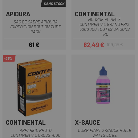
SANS STOCK
APIDURA
CONTINENTAL
HOUSSE PLIANTE
SAC DE CADRE APIDURA
CONTINENTAL GRAND PRIX
EXPEDITION BOLT ON TUBE
5000 700 TOUTES SAISONS
PACK
TRL
61 €
82,49 €
109,95 €
Prix
Prix
Prix habituel
-25%
CONTINENTAL
X-SAUCE
APPAREIL PHOTO
LUBRIFIANT X-SAUCE HUILE
CONTINENTAL CROSS 700C
WATTS LUBE