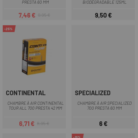
PRESTA 60 MM
BIODÉGRADABLE 125ML
7,46 €
9,50 €
9,95 €
Prix
Prix habituel
Prix
-25%
CONTINENTAL
SPECIALIZED
CHAMBRE À AIR CONTINENTAL
CHAMBRE À AIR SPECIALIZED
TOUR ALL 700 PRESTA 42 MM
700 PRESTA 60 MM
6,71 €
6 €
8,95 €
Prix
Prix habituel
Prix
-15%