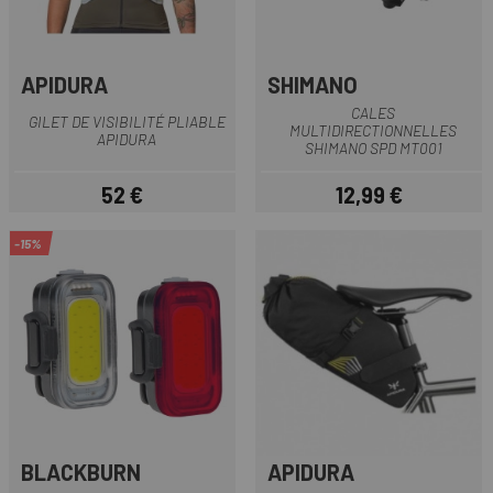
APIDURA
SHIMANO
CALES
GILET DE VISIBILITÉ PLIABLE
MULTIDIRECTIONNELLES
APIDURA
SHIMANO SPD MT001
52 €
12,99 €
Prix
Prix
-15%
BLACKBURN
APIDURA