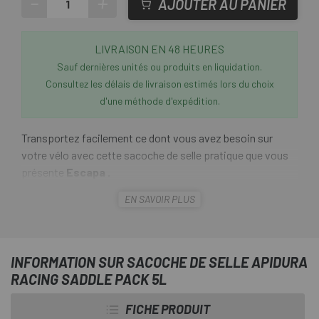
-
+
AJOUTER AU PANIER
LIVRAISON EN 48 HEURES
Sauf dernières unités ou produits en liquidation.
Consultez les délais de livraison estimés lors du choix
d'une méthode d'expédition.
Transportez facilement ce dont vous avez besoin sur
votre vélo avec cette sacoche de selle pratique que vous
présente
Escapa .
EN SAVOIR PLUS
Le
Apidura Racing Saddle Pack 5L
est dédié aux
compétitions cyclistes ultra-distance et audax. Avec un
design élégant et une capacité compacte, le sac est idéal
pour ranger des objets légers et compressibles sur de
INFORMATION SUR SACOCHE DE SELLE APIDURA
longues distances.
RACING SADDLE PACK 5L
FICHE PRODUIT