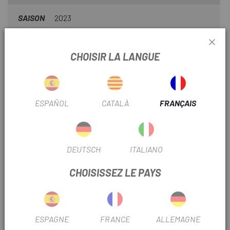
SAISON
2023
POSITION
Tija
CHOISIR LA LANGUE
INFORMATION PRODUIT
ESPAÑOL
CATALÀ
FRANÇAIS
Fabriqué avec un stratifié ultraléger et imperméable
développé pour Apidura. La sacoche pèse moins de 210 g
et est solidement fixée grâce à un système de fixation
robuste à trois points. Il est conçu pour s'adapter de
DEUTSCH
ITALIANO
manière ergonomique sous la selle, minimisant ainsi le
CHOISISSEZ LE PAYS
balancement et réduisant la résistance.
Les points de fixation légers sont découpés au laser dans
le tissu, augmentant ainsi la sécurité du cycliste sans
ajouter de poids inutile. La sacoche de selle présente un
ESPAGNE
FRANCE
ALLEMAGNE
design réfléchissant à contraste élevé pour améliorer la