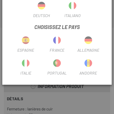
l'avant de votre vélo.
DEUTSCH
ITALIANO
CHOISISSEZ LE PAYS
INFORMATION SUR PANIER EN OSIER BASIL
DARCY
ESPAGNE
FRANCE
ALLEMAGNE
FICHE PRODUIT
SAISON
2022
ITALIE
PORTUGAL
ANDORRE
INFORMATION PRODUIT
DÉTAILS
Fermeture : lanières de cuir