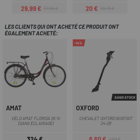
29,99 €
20 €
57,95 €
29,19 €
Prix
Prix habituel
Prix
Prix habituel
LES CLIENTS QUI ONT ACHETÉ CE PRODUIT ONT
ÉGALEMENT ACHETÉ:
-14%
SANS STOCK
AMAT
OXFORD
VÉLO AMAT FLORIDA 26 1V
CHEVALET OXFORD BIGFOOT
(SANS ÉCLAIRAGE)
24-29'
324 €
6,60 €
7,69 €