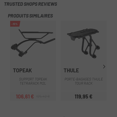
TRUSTED SHOPS REVIEWS
PRODUITS SIMILAIRES
-15%
TOPEAK
THULE
O
SUPPORT TOPEAK
PORTE-BAGAGES THULE
TETRARACK M2L
TOUR RACK
O
106,61 €
119,95 €
125,42 €
Prix
Prix habituel
Prix