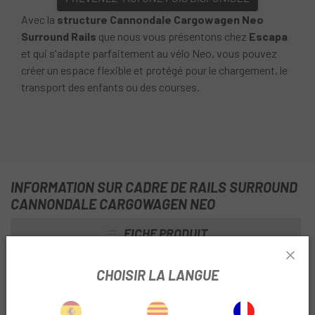
Avec la
structure Cannondale Cargowagen Neo
Surround Rails
que nous vous présentons chez
Escapa
et qui s'adapte parfaitement au vélo Neo, vous pouvez
créer un espace flexible et protégé pour le chargement, le
transport des enfants ou des courses.
INFORMATION SUR CADRE DE RAILS SURROUND
CANNONDALE CARGOWAGEN NEO
FICHE PRODUIT
SAISON
2024
CHOISIR LA LANGUE
POSITION
Arrière