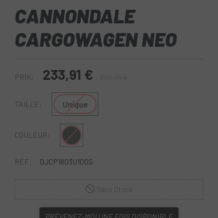
CANNONDALE
CARGOWAGEN NEO
233,91 €
PRIX:
259,90 €
Unique
TAILLE:
Noir
COULEUR:
RÉF:
DJCP1803U10OS
Sans Stock
PRÉVENEZ-MOI UNE FOIS DISPONIBLE