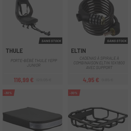
SANS STOCK
SANS STOCK
THULE
ELTIN
CADENAS À SPIRALE À
PORTE-BÉBÉ THULE YEPP
COMBINAISON ELTIN 10X1800
JUNIOR
AVEC SUPPORT
116,99 €
4,95 €
129,95 €
9,85 €
Prix
Prix habituel
Prix
Prix habituel
-30%
-30%