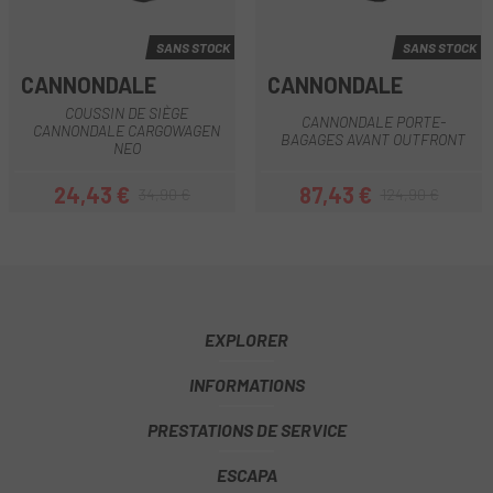
SANS STOCK
SANS STOCK
CANNONDALE
CANNONDALE
COUSSIN DE SIÈGE
CANNONDALE PORTE-
CANNONDALE CARGOWAGEN
BAGAGES AVANT OUTFRONT
NEO
24,43 €
87,43 €
34,90 €
124,90 €
Prix
Prix habituel
Prix
Prix habituel
EXPLORER
INFORMATIONS
PRESTATIONS DE SERVICE
ESCAPA