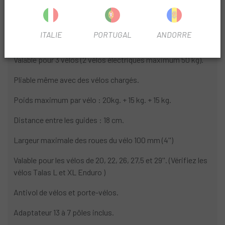
ITALIE
PORTUGAL
ANDORRE
INFORMATION PRODUIT
Valable pour 3 vélos (2 vélos électriques maximum 50 kg).
Pliable même avec des vélos chargés.
Poids maximum par vélo : 20kg. + 15 kg. + 15 kg.
Distance entre les guides : 18 cm.
Largeur maximale des roues du vélo 100 mm (4'')
Valable pour les vélos de 20, 22, 26, 27,5 et 29''. (Vérifiez les
vélos Talas L et XL Enduro )
Antivol de vélos et porte-vélos.
Adaptateur 13 à 7 pôles inclus.