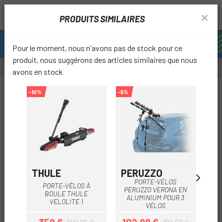
PRODUITS SIMILAIRES
Pour le moment, nous n'avons pas de stock pour ce
produit, nous suggérons des articles similaires que nous
avons en stock
-41%
-10%
-5%
favori
THULE
PERUZZO
SP
PORTE-VÉLOS
PORTE-VÉLOS À
A
PERUZZO VERONA EN
BOULE THULE
SP
ALUMINIUM POUR 3
VELOLITE 1
VÉLOS