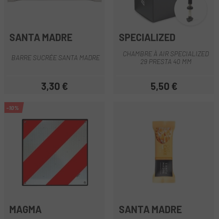
SANTA MADRE
SPECIALIZED
CHAMBRE À AIR SPECIALIZED
BARRE SUCRÉE SANTA MADRE
29 PRESTA 40 MM
3,30 €
5,50 €
Prix
Prix
-10%
MAGMA
SANTA MADRE