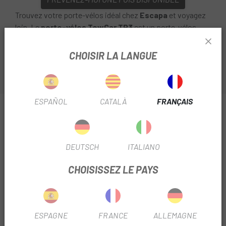
Trouvez votre porte-vélos idéal chez
Escapa
et voyagez
loin. Le
porte-vélos TowCar TR3
est un porte-vélos
monté sur boule valable pour trois vélos.
CHOISIR LA LANGUE
ESPAÑOL
CATALÀ
FRANÇAIS
INFORMATION SUR BOLA TOWCAR TR3 PORTE-
VÉLOS 3 VÉLOS
FICHE PRODUIT
DEUTSCH
ITALIANO
CHOISISSEZ LE PAYS
SAISON
2022
UTILISER LE FILTRE
VTT
ESPAGNE
FRANCE
ALLEMAGNE
TYPE PORTE-VÉLOS
Attelage