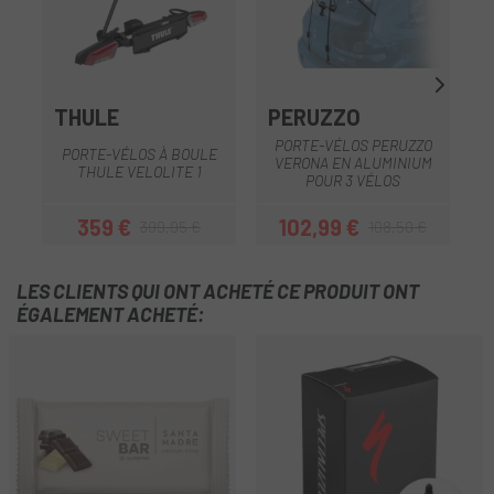
THULE
PERUZZO
S
PORTE-VÉLOS PERUZZO
PORTE-VÉLOS À BOULE
VERONA EN ALUMINIUM
THULE VELOLITE 1
POUR 3 VÉLOS
359 €
102,99 €
399,95 €
108,50 €
Prix
Prix habituel
Prix
Prix habituel
LES CLIENTS QUI ONT ACHETÉ CE PRODUIT ONT
ÉGALEMENT ACHETÉ: