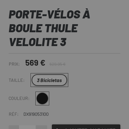
PORTE-VÉLOS À
BOULE THULE
VELOLITE 3
569 €
PRIX:
629,95 €
3 Bicicletas
TAILLE:
Noir
COULEUR:
RÉF:
DX919053100