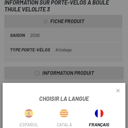
INFORMATION SUR PORTE-VÉLOS À BOULE
THULE VELOLITE 3
FICHE PRODUIT
SAISON
2026
TYPE PORTE-VÉLOS
Attelage
INFORMATION PRODUIT
Transport de vélo simple, sûr et compact
CHOISIR LA LANGUE
Un moyen simple et compact de transporter son vélo
Thule VeloLite est un modèle léger et facile à utiliser, conçu
pour les attelages de remorque et qui simplifie le transport
quotidien de votre vélo. Grâce à sa plateforme pliable
ESPAÑOL
CATALÀ
FRANÇAIS