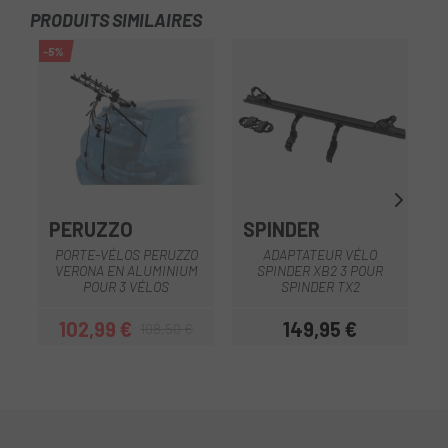
PRODUITS SIMILAIRES
-5%
-5
PERUZZO
SPINDER
PORTE-VÉLOS PERUZZO
ADAPTATEUR VÉLO
VERONA EN ALUMINIUM
SPINDER XB2 3 POUR
T
POUR 3 VÉLOS
SPINDER TX2
102,99 €
149,95 €
108,50 €
Prix
Prix habituel
Prix