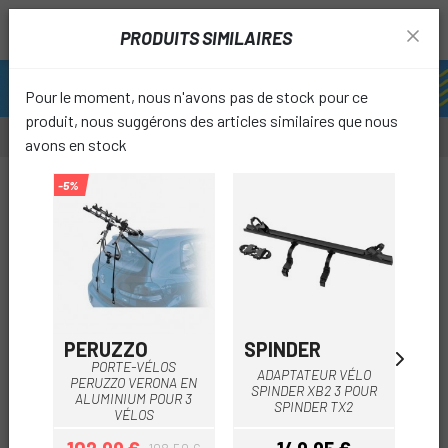
PRODUITS SIMILAIRES
Pour le moment, nous n'avons pas de stock pour ce
produit, nous suggérons des articles similaires que nous
avons en stock
-4%
-5%
-5%
favori
PERUZZO
SPINDER
TH
PORTE-VÉLOS
ADAPTATEUR VÉLO
POR
PERUZZO VERONA EN
SPINDER XB2 3 POUR
THU
ALUMINIUM POUR 3
SPINDER TX2
VÉLOS