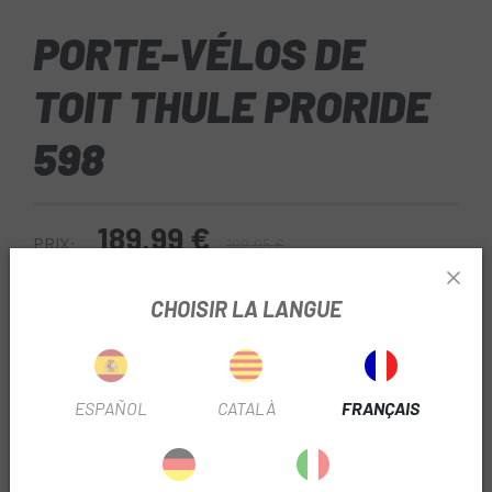
PORTE-VÉLOS DE
TOIT THULE PRORIDE
598
189,99 €
PRIX:
199,95 €
Gris-Noir
COULEUR:
CHOISIR LA LANGUE
RÉF:
DX91206TH598001
ESPAÑOL
CATALÀ
FRANÇAIS
Sans Stock
PRÉVENEZ-MOI UNE FOIS DISPONIBLE