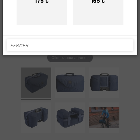
175 €
165 €
Prix
Prix
FERMER
Cliquez pour agrandir