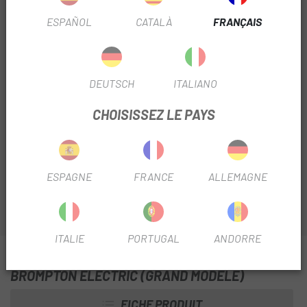
ESPAÑOL
CATALÀ
FRANÇAIS
Sans Stock
PRÉVENEZ-MOI UNE FOIS DISPONIBLE
DEUTSCH
ITALIANO
Escapa
présente le
sac zippé Brompton Electric
Large
, issu de la nouvelle collection de sacs conçus
CHOISISSEZ LE PAYS
principalement pour las électriques Brompton New
Electric. Un choix de tailles et de fonctionnalités pour
répondre à tous vos besoins.
ESPAGNE
FRANCE
ALLEMAGNE
ITALIE
PORTUGAL
ANDORRE
INFORMATION SUR SAC À FERMETURE ÉCLAIR
BROMPTON ELECTRIC (GRAND MODÈLE)
FICHE PRODUIT