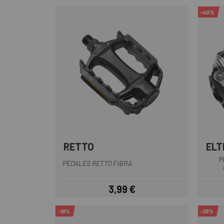
-40%
RETTO
ELT
Noir
P
PÉDALES RETTO FIBRA
3,99 €
Prix
-18%
-39%