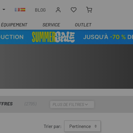
R
BLOG
ÉQUIPEMENT
SERVICE
OUTLET
FFRES
2795
PLUS DE FILTRES
Trier par:
Pertinence