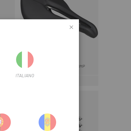
SPECIALIZED
Noir
00
SELLE SPECIALIZED POWER COMP
ITALIANO
99 €
Prix