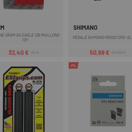
AM
SHIMANO
NE SRAM GX EAGLE 126 MAILLONS
PÉDALE SHIMANO RS500 SPD- SL
12V
32,40 €
50,99 €
36 €
59,99 €
Prix
Prix habituel
Prix
Prix habituel
-7%