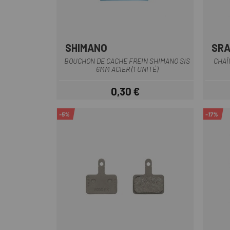
SHIMANO
SR
BOUCHON DE CACHE FREIN SHIMANO SIS
CHAÎ
6MM ACIER (1 UNITÉ)
0,30 €
Prix
-5%
-17%