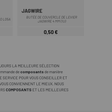
JAGWIRE
Multi
BUTÉE DE COUVERCLE DE LEVIER
O L05A
JAGWIRE 4 MM (1U)
0,50 €
Prix
UJOURS LA MEILLEURE SÉLECTION
commande de
composants
de manière
E SERVICE POUR VOUS CONSEILLER ET
 VOUS CONVIENNENT LE MIEUX. NOUS
URS
COMPOSANTS
ET LES MEILLEURES