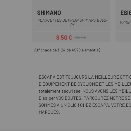
SHIMANO
ESI
Multi
PLAQUETTES DE FREIN SHIMANO B05S-
ESIGR
RX
8,50 €
8,99 €
Prix
Prix habituel
Affichage de 1-24 de 4979 élément(s)
ESCAPA EST TOUJOURS LA MEILLEURE OPTI
D'ÉQUIPEMENT DE CYCLISME ET LES MEILLEURS
totalement sécurisée. NOUS AVONS LES ME
Dissiper VOS DOUTES. PARCOUREZ NOTRE S
SOMMES À UN CLIC ! CHEZ ESCAPA, VOTRE 
MARQUES.