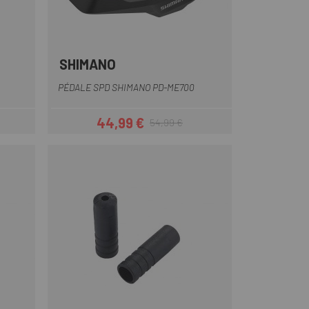
SHIMANO
PÉDALE SPD SHIMANO PD-ME700
44,99 €
54,99 €
Prix
Prix habituel