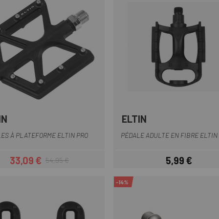
IN
ELTIN
Multi
Noir
ES À PLATEFORME ELTIN PRO
PÉDALE ADULTE EN FIBRE ELTIN
33,09 €
5,99 €
54,95 €
Prix
Prix habituel
Prix
-14%