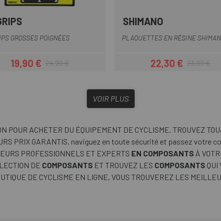
GRIPS
SHIMANO
Jaune
Bleu
Bleu Clair
Blanc
Gris
+6
IPS GROSSES POIGNÉES
PLAQUETTES EN RÉSINE SHIMAN
19,90 €
22,30 €
24,20 €
23,99 €
Prix
Prix habituel
Prix
Prix habituel
VOIR PLUS
ON POUR ACHETER DU ÉQUIPEMENT DE CYCLISME. TROUVEZ TO
 PRIX GARANTIS. naviguez en toute sécurité et passez votre 
ILLEURS PROFESSIONNELS ET EXPERTS
EN COMPOSANTS
À VOTR
ÉLECTION DE
COMPOSANTS
ET TROUVEZ LES
COMPOSANTS
QUI
BOUTIQUE DE CYCLISME EN LIGNE, VOUS TROUVEREZ LES MEILLE