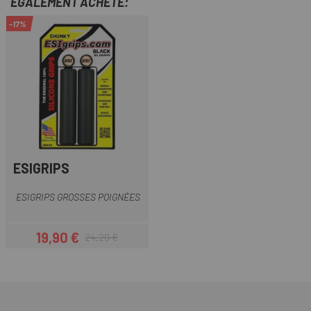
ÉGALEMENT ACHETÉ:
-17%
ESIGRIPS
ESIGRIPS GROSSES POIGNÉES
19,90 €
24,20 €
Prix
Prix habituel