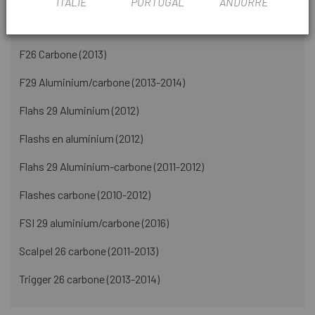
ITALIE
PORTUGAL
ANDORRE
Convient à divers modèles Cannondale
F26 Carbone (2013)
F29 Aluminium/carbone (2013-2014)
Flahs 29 Aluminium (2012)
Flashs en aluminium (2012)
Flahs 29 Aluminium-carbone (2011-2012)
Flashes carbone (2010-2012)
FSI 29 aluminium/carbone (2016)
Scalpel 26 carbone (2011-2013)
Trigger 26 carbone (2013-2014)