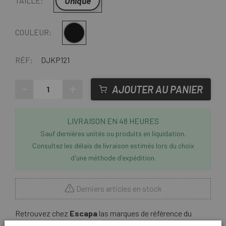
Unique
TAILLE:
Multi
COULEUR:
RÉF:
DJKP121
-
+
AJOUTER AU PANIER
LIVRAISON EN 48 HEURES
Sauf dernières unités ou produits en liquidation.
Consultez les délais de livraison estimés lors du choix
d'une méthode d'expédition.
Derniers articles en stock
Retrouvez chez
Escapa
las marques de référence du
monde du cyclisme comme Cannondale . Le
Cannondale