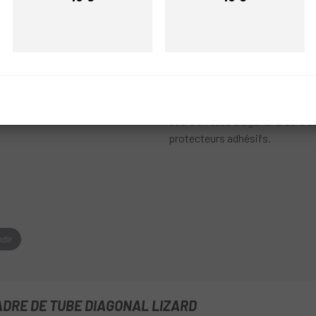
RÉF:
DY79CBPDS300
Prix
Prix
PRÉVENEZ-
Dans
Escapa
et avec Lizard, vo
cadre en tube diagonal Lizard co
protecteurs adhésifs.
dir
DRE DE TUBE DIAGONAL LIZARD