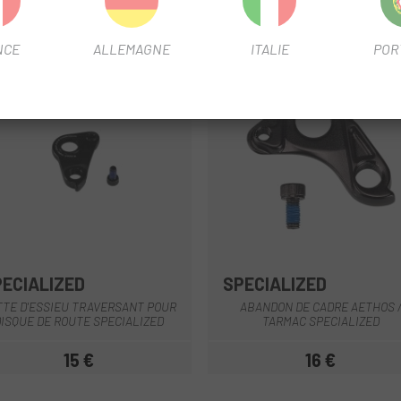
NCE
ALLEMAGNE
ITALIE
POR
PECIALIZED
SPECIALIZED
TTE D'ESSIEU TRAVERSANT POUR
ABANDON DE CADRE AETHOS 
DISQUE DE ROUTE SPECIALIZED
TARMAC SPECIALIZED
15 €
16 €
Prix
Prix