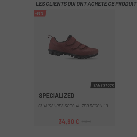
LES CLIENTS QUI ONT ACHETÉ CE PRODUI
-68%
SANS STOCK
SPECIALIZED
Jaune
Bleu
Crème
Marron
Orange
+5
CHAUSSURES SPECIALIZED RECON 1.0
34,90 €
110 €
Prix
Prix habituel