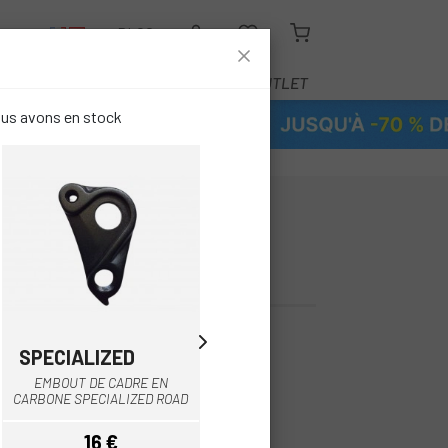
R
BLOG
ÉQUIPEMENT
SERVICE
OUTLET
ous avons en stock
R DE CADRE DE
ONAL LIZARD
SPECIALIZED
SPECIALIZED
EMBOUT DE CADRE EN
EMBOUT SPECIALIZED
t
CARBONE SPECIALIZED ROAD
AMAZINGER 2.1
16 €
15 €