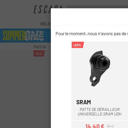
VÉLOS
ÉLECTRIQUES
COMPOS
Pour le moment, nous n'avons pas de s
-20%
MAISON
COMPOSANTS
CADRES VELOS
PIÈCES 
-12%
SRAM
PATTE DE DÉRAILLEUR
UNIVERSELLE SRAM UDH
14,40 €
18 €