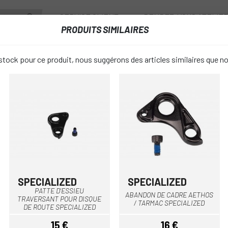
SERVICE CLIENT
RENDEZ-VOUS ATELIE
PRODUITS SIMILAIRES
ANTS
ROUES
ACCESSOIRES
VESTIAIRE
tock pour ce produit, nous suggérons des articles similaires que n
CADRE
PROTECTEUR DE CADRE DE TUBE DIAGONAL LIZARD
PROTECTEU
favorite_border
TUBE DIAG
15,66 €
PRIX:
17,80 €
SPECIALIZED
SPECIALIZED
PATTE D'ESSIEU
ABANDON DE CADRE AETHOS
TRAVERSANT POUR DISQUE
Carbone
Transparen
COULEUR:
/ TARMAC SPECIALIZED
DE ROUTE SPECIALIZED
15 €
16 €