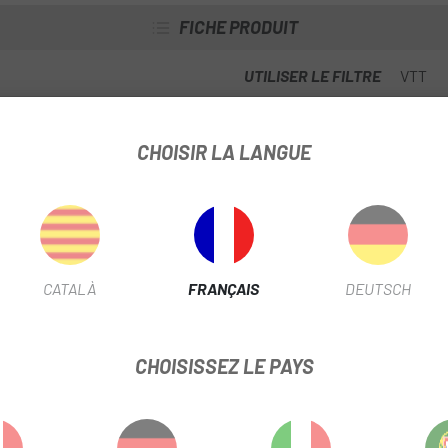
FICHE PRODUIT
UTILISER LE FILTRE
VTT
CHOISIR LA LANGUE
INFORMATION PRODUIT
ne durabilité supérieure
décolore pas.
CATALÀ
FRANÇAIS
DEUTSCH
CHOISISSEZ LE PAYS
e