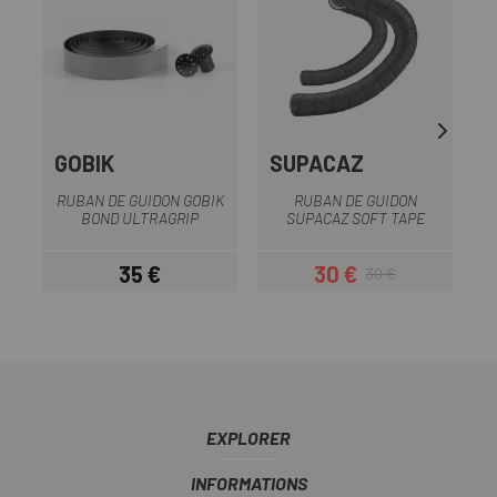
GOBIK
SUPACAZ
R
RUBAN DE GUIDON GOBIK
RUBAN DE GUIDON
A
BOND ULTRAGRIP
SUPACAZ SOFT TAPE
35 €
30 €
30 €
Prix
Prix
Prix habituel
EXPLORER
INFORMATIONS