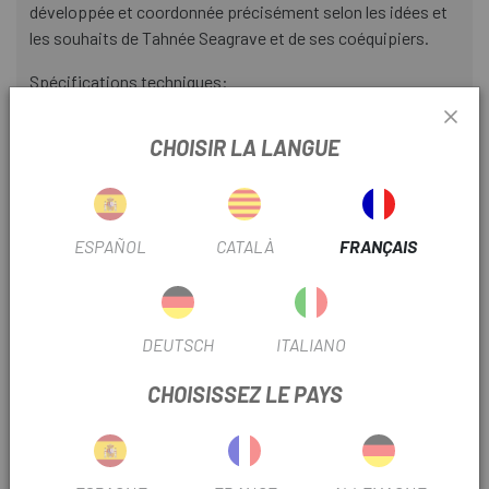
développée et coordonnée précisément selon les idées et
les souhaits de Tahnée Seagrave et de ses coéquipiers.
Spécifications techniques:
Matériau du manche : caoutchouc de contrôle de la gravité
CHOISIR LA LANGUE
Matériau de la bague de serrage : aluminium
Longueur : 141 mm
ESPAÑOL
CATALÀ
FRANÇAIS
Diamètre extérieur : env. 31mm
Diamètre du guidon : 22,2 mm (standard)
Fixation : Verrouillage
DEUTSCH
ITALIANO
maximum. couple admissible : 3 Nm
CHOISISSEZ LE PAYS
Couleur du manche : gris
Couleur de l'anneau de fixation : tache d'huile