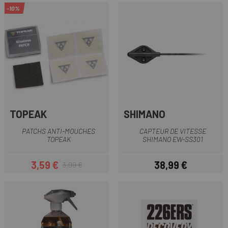
-10%
TOPEAK
SHIMANO
PATCHS ANTI-MOUCHES
CAPTEUR DE VITESSE
TOPEAK
SHIMANO EW-SS301
3,59 €
38,99 €
3,99 €
Prix
Prix habituel
Prix