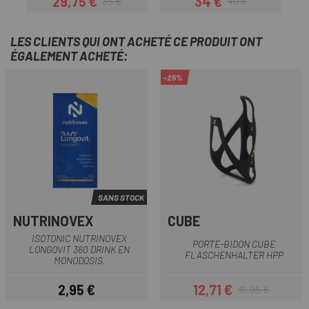
29,75 €
34 €
35 €
40 €
Prix
Prix habituel
Prix
Prix habituel
LES CLIENTS QUI ONT ACHETÉ CE PRODUIT ONT
ÉGALEMENT ACHETÉ:
-25%
SANS STOCK
NUTRINOVEX
CUBE
ISOTONIC NUTRINOVEX
PORTE-BIDON CUBE
LONGOVIT 360 DRINK EN
FLASCHENHALTER HPP
MONODOSIS.
2,95 €
12,71 €
16,95 €
Prix
Prix
Prix habituel