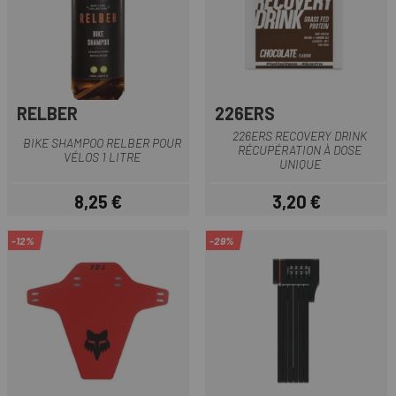
RELBER
226ERS
226ERS RECOVERY DRINK
BIKE SHAMPOO RELBER POUR
RÉCUPÉRATION À DOSE
VÉLOS 1 LITRE
UNIQUE
8,25 €
3,20 €
Prix
Prix
-12%
-29%