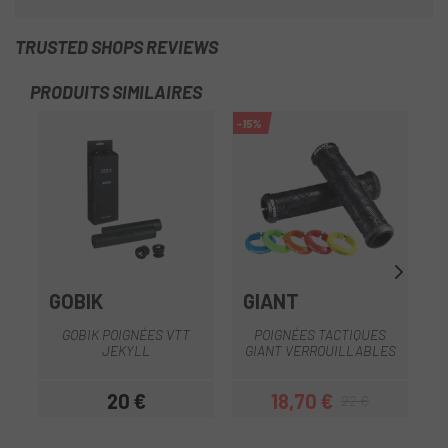
TRUSTED SHOPS REVIEWS
PRODUITS SIMILAIRES
-15%
GOBIK
GIANT
GOBIK POIGNÉES VTT
POIGNÉES TACTIQUES
JEKYLL
GIANT VERROUILLABLES
20 €
18,70 €
22 €
Prix
Prix
Prix habituel