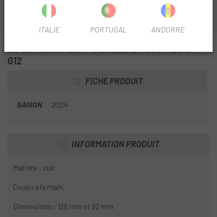
ITALIE
PORTUGAL
ANDORRE
INFORMATION SUR POIGNÉES EN CUIR XLC GR-
G12
FICHE PRODUIT
SAISON
2024
INFORMATION PRODUIT
Matière : cuir
Cousu à la main.
Dimensions : 128 mm et 92 mm