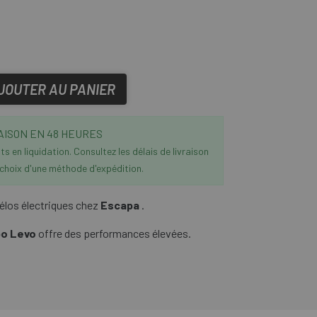
JOUTER AU PANIER
AISON EN 48 HEURES
s en liquidation. Consultez les délais de livraison
 choix d'une méthode d'expédition.
élos électriques chez
Escapa
.
bo Levo
offre des performances élevées.