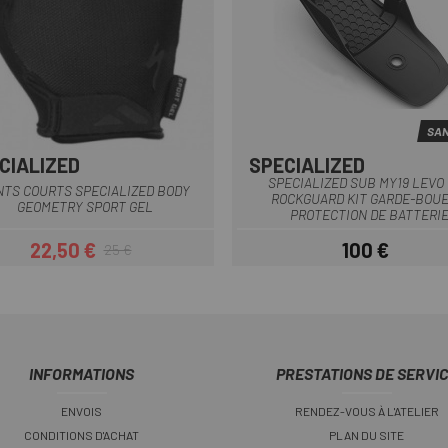
SAN
CIALIZED
SPECIALIZED
BORDEAUX
Bleu
Blanc
Noir
Rouge
+1
Multi
SPECIALIZED SUB MY19 LEVO
NTS COURTS SPECIALIZED BODY
ROCKGUARD KIT GARDE-BOUE
GEOMETRY SPORT GEL
PROTECTION DE BATTERI
22,50 €
100 €
25 €
Prix
Prix habituel
Prix
INFORMATIONS
PRESTATIONS DE SERVI
ENVOIS
RENDEZ-VOUS À L'ATELIER
CONDITIONS D'ACHAT
PLAN DU SITE