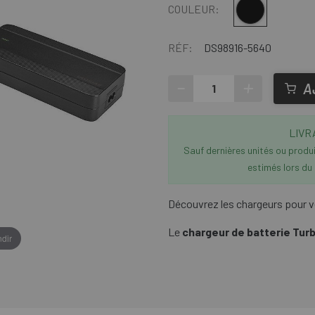
Multi
COULEUR:
RÉF:
DS98916-5640
-
+
A
LIVR
Sauf dernières unités ou produit
estimés lors du
Découvrez les chargeurs pour v
Le
chargeur de batterie Tur
dir