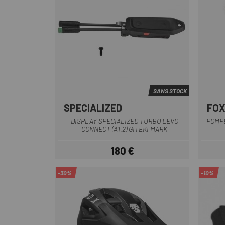
SANS STOCK
SPECIALIZED
FOX
Multi
DISPLAY SPECIALIZED TURBO LEVO
POMPE
CONNECT (A1.2) GITEKI MARK
180 €
Prix
-30%
-10%