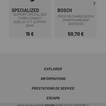
SPECIALIZED
BOSCH
SUPPORT SPECIALIZED
PRISE EN CHARGE BOSCH
C
TURBO CONNECT
SMARTPHONEGRIP
DISPLAY VTT SUPPORT
(BSP3200)
35MM
15 €
50,70 €
Prix
Prix
EXPLORER
INFORMATIONS
PRESTATIONS DE SERVICE
ESCAPA
Droits d'auteur © 2026,
ESCAPA
| FAIRE DU VÉLO ENSEMBLE