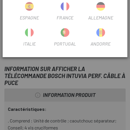
Derniers articles en stock
ESPAGNE
FRANCE
ALLEMAGNE
Escapa
présente l'unité de commande Bosch Intuvia pour
vélos électriques.
ITALIE
PORTUGAL
ANDORRE
INFORMATION SUR AFFICHER LA
TÉLÉCOMMANDE BOSCH INTUVIA PERF. CÂBLE À
PUCE
INFORMATION PRODUIT
Caractéristiques:
. Comprend : Unité de contrôle ; caoutchouc séparateur;
Conseil; 4 vis cruciformes