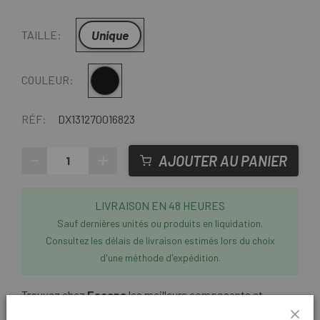
Unique
TAILLE:
Multi
COULEUR:
RÉF:
DX131270016823
-
+
AJOUTER AU PANIER
LIVRAISON EN 48 HEURES
Sauf dernières unités ou produits en liquidation.
Consultez les délais de livraison estimés lors du choix
d'une méthode d'expédition.
Trouvez chez
Escapa
les meilleurs composants et
accessoires Bosch pour votre vélo électrique. La
plaque