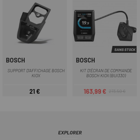
SANS STOCK
BOSCH
BOSCH
SUPPORT D'AFFICHAGE BOSCH
KIT D'ÉCRAN DE COMMANDE
KIOX
BOSCH KIOX (BUI330)
21 €
163,99 €
273,50 €
Prix
Prix
Prix habituel
EXPLORER