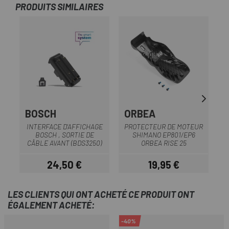
PRODUITS SIMILAIRES
BOSCH
ORBEA
S
INTERFACE D'AFFICHAGE
PROTECTEUR DE MOTEUR
BOSCH , SORTIE DE
SHIMANO EP801/EP6
CÂBLE AVANT (BDS3250)
ORBEA RISE 25
24,50 €
19,95 €
Prix
Prix
LES CLIENTS QUI ONT ACHETÉ CE PRODUIT ONT
ÉGALEMENT ACHETÉ:
-40%