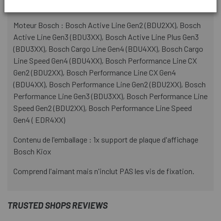
INFORMATION PRODUIT
Moteur Bosch : Bosch Active Line Gen2 (BDU2XX), Bosch
Active Line Gen3 (BDU3XX), Bosch Active Line Plus Gen3
(BDU3XX), Bosch Cargo Line Gen4 (BDU4XX), Bosch Cargo
Line Speed ​​​​Gen4 (BDU4XX), Bosch Performance Line CX
Gen2 (BDU2XX), Bosch Performance Line CX Gen4
(BDU4XX), Bosch Performance Line Gen2 (BDU2XX), Bosch
Performance Line Gen3 (BDU3XX), Bosch Performance Line
Speed ​​​​Gen2 (BDU2XX), Bosch Performance Line Speed ​​​​
Gen4 ( EDR4XX)
Contenu de l'emballage : 1x support de plaque d'affichage
Bosch Kiox
Comprend l'aimant mais n'inclut PAS les vis de fixation.
TRUSTED SHOPS REVIEWS