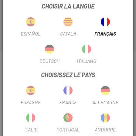
de support d'écran Bosch Kiox
est la pièce dont vous
CHOISIR LA LANGUE
avez besoin pour ancrer votre appareil Kiox au guidon de
votre vélo.
ESPAÑOL
CATALÀ
FRANÇAIS
INFORMATION SUR PLAQUE SUPPORT
DEUTSCH
ITALIANO
D'AFFICHAGE BOSCH KIOX
CHOISISSEZ LE PAYS
FICHE PRODUIT
SAISON
2021
ESPAGNE
FRANCE
ALLEMAGNE
UTILISER LE FILTRE
VTT
ITALIE
PORTUGAL
ANDORRE