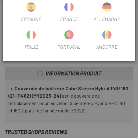
INFORMATION SUR TAPA DE BATERÍA CUBE
ESPAGNE
FRANCE
ALLEMAGNE
STEREO HYBRID 140/160 (21-11462) (MY2023-24)
FICHE PRODUIT
ITALIE
PORTUGAL
ANDORRE
SAISON
2024
INFORMATION PRODUIT
Le
Couvercle de batterie Cube Stereo Hybrid 140/160
(21-11462) (MY2023-24)
est le couvercle de
remplacement pour les vélos Cube Stereo Hybrid HPC 140
et 160 à partir de l'année modèle 2022.
TRUSTED SHOPS REVIEWS