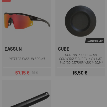
SANS STOCK
EASSUN
CUBE
BOUTON POUSSOIR DU
LUNETTES EASSUN SPRINT
COUVERCLE CUBE HY-P4-HAT-
MID (20-02770) (MY2021- 2024)
67,15 €
16,50 €
79 €
Prix
Prix habituel
Prix