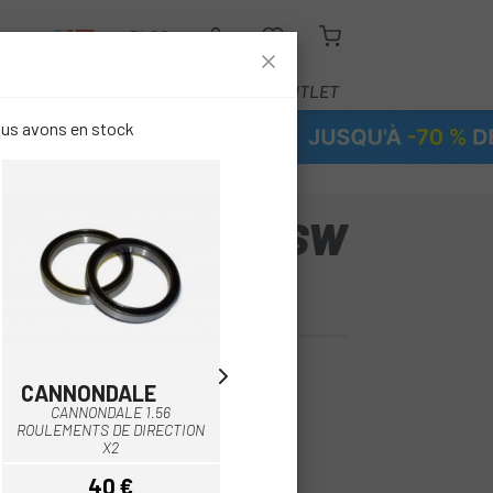
R
BLOG
ÉQUIPEMENT
SERVICE
OUTLET
ous avons en stock
 MY14-16 EPIC SW
N / EXPERT
CANNONDALE
ISB
Multi
CANNONDALE 1.56
ISB ROULEMENT HS2 458
ROULEMENTS DE DIRECTION
2RS ACIER 36,8X45,8X6,5
X2
45/45
40 €
46,97 €