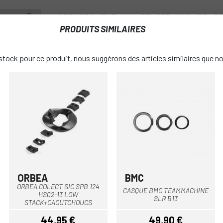
SERVICE CLIENT
RENDEZ-VOUS ATELIE
PRODUITS SIMILAIRES
ANTS
ROUES
ACCESSOIRES
VESTIAIRE
tock pour ce produit, nous suggérons des articles similaires que n
Y14-16 EPIC SW / MARATHON / EXPERT
CASQUE HDS
favorite_border
/ MARATHO
42 €
PRIX:
ORBEA
BMC
Multi
ORBEA COLECT SIC SPB 124
CASQUE BMC TEAMMACHINE
HS02-13 LOW
Unique
TAILLE:
SLR B13
STACK+CAOUTCHOUCS
44,95 €
49,90 €