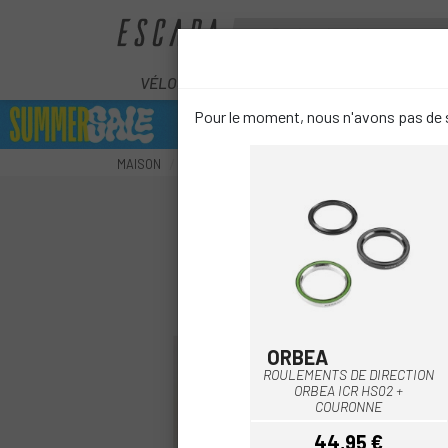
VÉLOS
ÉLECTRIQUES
COMPOS
Pour le moment, nous n'avons pas de s
MAISON
COMPOSANTS
DIRECTION
CASQUE HDS M
ORBEA
Multi
ROULEMENTS DE DIRECTION
ORBEA ICR HS02 +
COURONNE
44,95 €