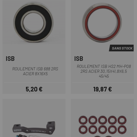
SANS STOCK
ISB
ISB
ROULEMENT ISB HS2 MH-P08
ROULEMENT ISB 688 2RS
2RS ACIER 30,15X41,8X6,5
ACIER 8X16X5
45/45
5,20 €
19,87 €
Prix
Prix