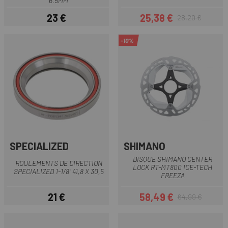
6.5MM
23 €
25,38 €
28,20 €
Prix
Prix
Prix habituel
-10%
SPECIALIZED
SHIMANO
DISQUE SHIMANO CENTER
ROULEMENTS DE DIRECTION
LOCK RT-MT800 ICE-TECH
SPECIALIZED 1-1/8" 41,8 X 30,5
FREEZA
21 €
58,49 €
64,99 €
Prix
Prix
Prix habituel