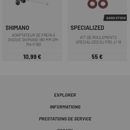
SANS STOCK
SHIMANO
SPECIALIZED
ADAPTATEUR DE FREIN À
KIT DE ROULEMENTS
DISQUE SHIMANO 180 MM SM-
SPECIALIZED SJ FRS J1 19
MA-F180
10,99 €
55 €
Prix
Prix
EXPLORER
INFORMATIONS
PRESTATIONS DE SERVICE