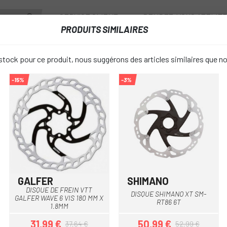
SERVICE CLIENT
RENDEZ-VOUS ATELIE
PRODUITS SIMILAIRES
ANTS
ROUES
ACCESSOIRES
VESTIAIRE
tock pour ce produit, nous suggérons des articles similaires que n
-15%
-3%
QUE BISEAUTÉ SRAM CENTERLINE CENTER LOCK 160 MM
DISQUE BI
favorite_border
CENTERLIN
160 MM
GALFER
SHIMANO
Multi
Argent
DISQUE DE FREIN VTT
45,90 €
DISQUE SHIMANO XT SM-
PRIX:
GALFER WAVE 6 VIS 180 MM X
51,00 
RT86 6T
1.8MM
31,99 €
50,99 €
37,64 €
52,99 €
Argent
COULEUR: