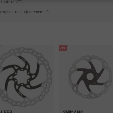
s route et VTT.
s rapides et un ajustement sûr.
-3%
ALFER
SHIMANO