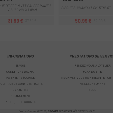
Multi
Argent
QUE DE FREIN VTT GALFER WAVE 6
DISQUE SHIMANO XT SM-RT86 6T
VIS 180 MM X 1.8MM
31,99 €
50,99 €
37,64 €
52,99 €
Prix
Prix habituel
Prix
Prix habituel
INFORMATIONS
PRESTATIONS DE SERVI
ENVOIS
RENDEZ-VOUS À L'ATELIER
CONDITIONS D'ACHAT
PLAN DU SITE
PAIEMENT SÉCURISÉ
INSCRIVEZ-VOUS MAINTENANT ET OBT
POLITIQUE DE CONFIDENTIALITÉ
MEILLEURE OFFRE
GARANTIES
BLOG
FINANCEMENT
POLITIQUE DE COOKIES
Droits d'auteur © 2026,
ESCAPA
| FAIRE DU VÉLO ENSEMBLE