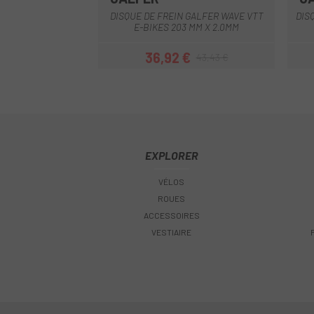
Multi
DISQUE DE FREIN GALFER WAVE VTT
DIS
E-BIKES 203 MM X 2.0MM
36,92 €
43,43 €
Prix
Prix habituel
EXPLORER
VÉLOS
ROUES
ACCESSOIRES
VESTIAIRE