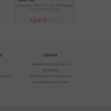
DISQUE DE FREIN VTT GALFER WAVE 6
DISQUE DE FREIN 
VIS 223 MM X 2.0MM
VIS 203 
43,87 €
34,14 
51,61 €
Prix
Prix habituel
CE
ESCAPA
MAGASINS DE VÉLOS ESCAPA
AMI ESCAPA
ENEZ LA
VENEZ TRAVAILLER AVEC NOUS!
QUI SOMMES NOUS ESCAPA