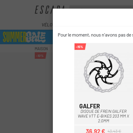
VÉLOS
ÉLECTRIQUES
COMPOS
Pour le moment, nous n'avons pas de s
-15%
MAISON
COMPOSANTS
FREINS
DISQUES
DIS
-10%
GALFER
Multi
DISQUE DE FREIN GALFER
WAVE VTT E-BIKES 203 MM X
2.0MM
36,92 €
43,43 €