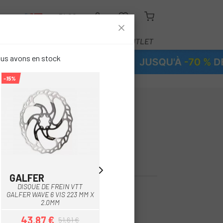
R
BLOG
ÉQUIPEMENT
SERVICE
OUTLET
ous avons en stock
-15%
-15%
-
SEAUTÉ SRAM
E CENTER LOCK
GALFER
GALFER
Multi
DISQUE DE FREIN VTT
DISQUE DE FREIN VTT
€
GALFER WAVE 6 VIS 223 MM X
GALFER WAVE 6 VIS 203 MM
2.0MM
X 1.8MM
43,87 €
34,14 €
51,61 €
40,16 €