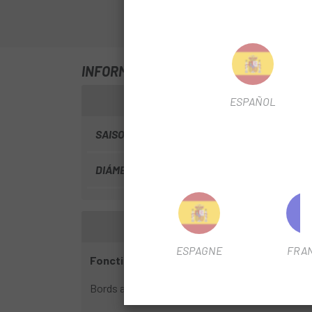
INFORMATION SUR DISQUE BISEAUTÉ 
ESPAÑOL
SAISON
2025
DIÁMETRO DISCO
160mm
ESPAGNE
FRA
Fonctionnalités mises en évidence :
Bords arrondis conformes à la norme UCI : Facilite