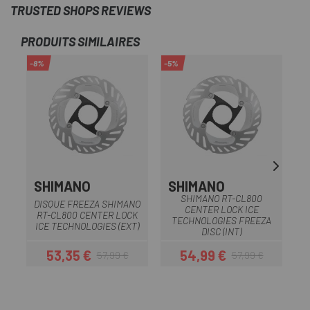
TRUSTED SHOPS REVIEWS
PRODUITS SIMILAIRES
-8%
-5%
-3
SHIMANO
SHIMANO
SHIMANO RT-CL800
DISQUE FREEZA SHIMANO
CENTER LOCK ICE
D
RT-CL800 CENTER LOCK
TECHNOLOGIES FREEZA
ICE TECHNOLOGIES (EXT)
DISC (INT)
53,35 €
54,99 €
57,99 €
57,99 €
Prix
Prix habituel
Prix
Prix habituel