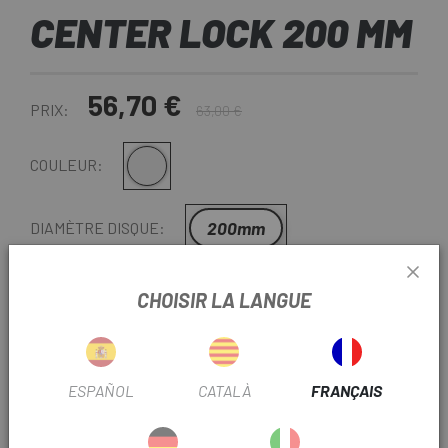
CENTER LOCK 200 MM
56,70 €
PRIX:
63,00 €
Argent
COULEUR:
200mm
DIAMÈTRE DISQUE:
RÉF:
DR00.5018.037.039
CHOISIR LA LANGUE
-
+
AJOUTER AU PANIER
ESPAÑOL
CATALÀ
FRANÇAIS
LIVRAISON EN 48 HEURES
Sauf dernières unités ou produits en liquidation.