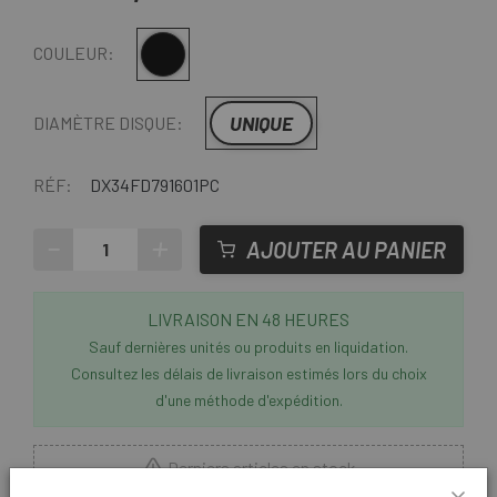
Multi
COULEUR:
UNIQUE
DIAMÈTRE DISQUE:
RÉF:
DX34FD791601PC
-
+
AJOUTER AU PANIER
LIVRAISON EN 48 HEURES
Sauf dernières unités ou produits en liquidation.
Consultez les délais de livraison estimés lors du choix
d'une méthode d'expédition.
Derniers articles en stock