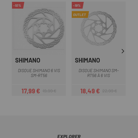
-10%
-19%
-8
OUTLET
SHIMANO
SHIMANO
DISQUE SHIMANO 6 VIS
DISQUE SHIMANO SM-
SM-RT56
RT56 À 6 VIS
17,99 €
18,49 €
19,99 €
22,99 €
Prix
Prix habituel
Prix
Prix habituel
EXPLORER