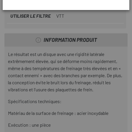
FREIN
Disque
UTILISER LE FILTRE
VTT
INFORMATION PRODUIT
Le résultat est un disque avec une rigidité latérale
extrêmement élevée, qui se déforme moins rapidement,
même à des températures de freinage très élevées et en «
contact ennemi » avec des branches par exemple. De plus,
la conception évite le bruit lors du freinage, réduit les
vibrations et l'usure des plaquettes de frein.
Spécifications techniques:
Matériau de la surface de freinage : acier inoxydable
Exécution : une pièce