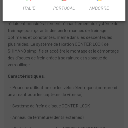
INFORMATION PRODUIT
ITALIE
PORTUGAL
ANDORRE
Robustes et durables, les disques ICE TECHNOLOGIES
réduisent considérablement l'échauffement du système de
freinage pour garantir des performances de freinage
optimales et constantes, même dans les descentes les
plus raides. Le système de fixation CENTER LOCK de
SHIMANO simplifie et accélère le montage et le démontage
des disques de frein grâce à sa rainure et sa bague de
verrouillage.
Caractéristiques:
・Pour une utilisation sur les vélos électriques (comprend
un aimant pour les capteurs de vitesse)
・Système de frein à disque CENTER LOCK
・Anneau de fermeture (dents externes)