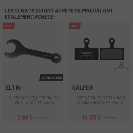
LES CLIENTS QUI ONT ACHETÉ CE PRODUIT ONT
ÉGALEMENT ACHETÉ:
-62%
-10%
SANS STOCK
ELTIN
GALFER
ELTIN BOÎTIER DE PÉDALIER
PATINS GALFER STANDARD
BB ET CLÉ À PLATEAU
FD452 SHIMANO XTR-SLX
7,99 €
14,83 €
21,55 €
16,48 €
Prix
Prix habituel
Prix
Prix habituel