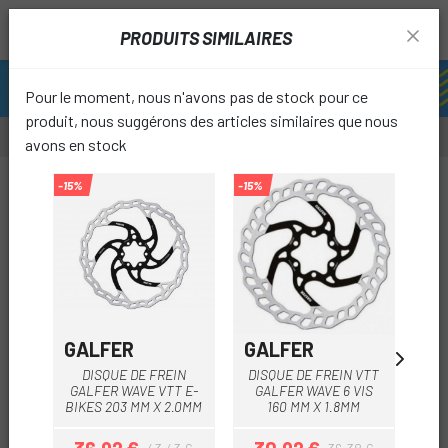
PRODUITS SIMILAIRES
Pour le moment, nous n'avons pas de stock pour ce
produit, nous suggérons des articles similaires que nous
avons en stock
-8%
-15%
-15%
-15%
favori
GALFER
GALFER
GA
DISQUE DE FREIN
DISQUE DE FREIN VTT
DI
GALFER WAVE VTT E-
GALFER WAVE 6 VIS
G
BIKES 203 MM X 2.0MM
160 MM X 1.8MM