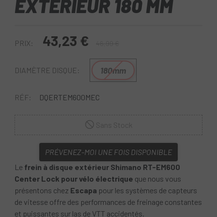
EXTÉRIEUR 180 MM
43,23 €
PRIX:
46,99 €
180mm
DIAMÈTRE DISQUE:
RÉF:
DQERTEM600MEC
Sans Stock
PRÉVENEZ-MOI UNE FOIS DISPONIBLE
Le
frein à disque extérieur Shimano RT-EM600
Center Lock pour vélo électrique
que nous vous
présentons chez
Escapa
pour les systèmes de capteurs
de vitesse offre des performances de freinage constantes
et puissantes sur las de VTT accidentés.