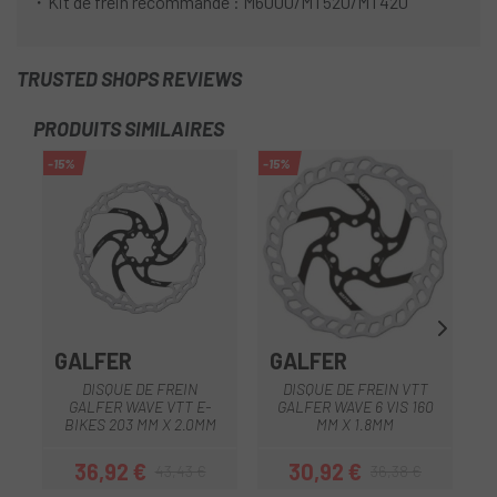
・Kit de frein recommandé : M6000/MT520/MT420
TRUSTED SHOPS REVIEWS
PRODUITS SIMILAIRES
-15%
-15%
-1
GALFER
GALFER
DISQUE DE FREIN
DISQUE DE FREIN VTT
GALFER WAVE VTT E-
GALFER WAVE 6 VIS 160
BIKES 203 MM X 2.0MM
MM X 1.8MM
36,92 €
30,92 €
43,43 €
36,38 €
Prix
Prix habituel
Prix
Prix habituel