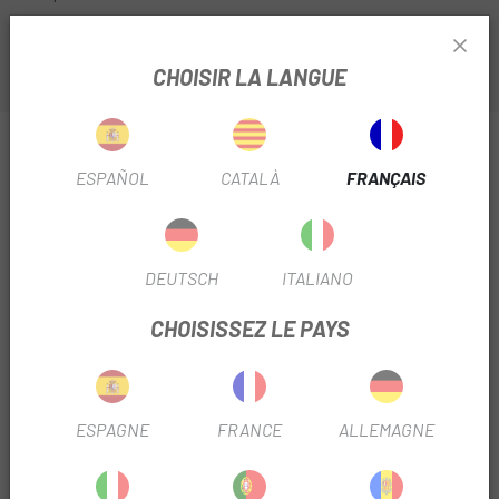
CHOISIR LA LANGUE
INFORMATION SUR DISQUE SHIMANO POUR VÉLO
ÉLECTRIQUE RT-EM600 CENTER LOCK
ESPAÑOL
CATALÀ
FRANÇAIS
EXTÉRIEUR 180 MM
FICHE PRODUIT
DEUTSCH
ITALIANO
SAISON
2025
CHOISISSEZ LE PAYS
TYPE DISQUE
CL
DIÁMETRO DISCO
180mm
ESPAGNE
FRANCE
ALLEMAGNE