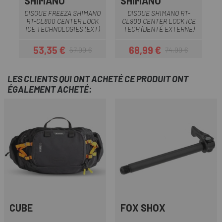
SHIMANO
SHIMANO
DISQUE FREEZA SHIMANO
DISQUE SHIMANO RT-
RT-CL800 CENTER LOCK
CL900 CENTER LOCK ICE
ICE TECHNOLOGIES (EXT)
TECH (DENTÉ EXTERNE)
53,35 €
68,99 €
57,99 €
74,99 €
Prix
Prix habituel
Prix
Prix habituel
LES CLIENTS QUI ONT ACHETÉ CE PRODUIT ONT
ÉGALEMENT ACHETÉ:
CUBE
FOX SHOX