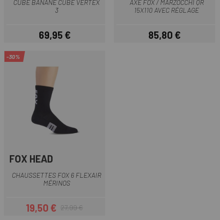
CUBE BANANE CUBE VERTEX
AXE FOX / MARZOCCHI QR
3
15X110 AVEC RÉGLAGE
69,95 €
85,80 €
Prix
Prix
-30%
FOX HEAD
CHAUSSETTES FOX 6 FLEXAIR
MÉRINOS
19,50 €
27,99 €
Prix
Prix habituel