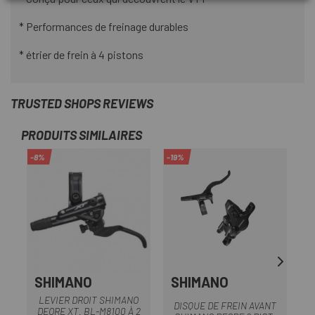
* Performances de freinage durables
* étrier de frein à 4 pistons
TRUSTED SHOPS REVIEWS
PRODUITS SIMILAIRES
-8%
-19%
-2
SHIMANO
SHIMANO
LEVIER DROIT SHIMANO
F
DISQUE DE FREIN AVANT
DEORE XT. BL-M8100 À 2