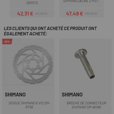
SHIMANO DEORE 2 PIST.
DOIGTS
42,31 €
47,49 €
45,99 €
58,99 €
Prix
Prix habituel
Prix
Prix habituel
LES CLIENTS QUI ONT ACHETÉ CE PRODUIT ONT
ÉGALEMENT ACHETÉ:
-10%
SHIMANO
SHIMANO
DISQUE SHIMANO 6 VIS SM-
BROCHE DE CONNECTEUR
RT56
SHIMANO SM-BH90