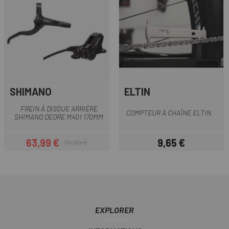
SHIMANO
ELTIN
FREIN À DISQUE ARRIÈRE
COMPTEUR À CHAÎNE ELTIN
SHIMANO DEORE M401 170MM
63,99 €
9,65 €
79,99 €
Prix
Prix habituel
Prix
EXPLORER