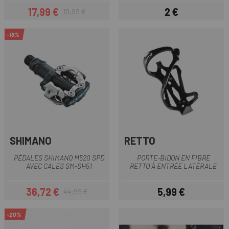
17,99 €
2 €
19,99 €
Prix
Prix habituel
Prix
-18%
SHIMANO
RETTO
PÉDALES SHIMANO M520 SPD
PORTE-BIDON EN FIBRE
AVEC CALES SM-SH51
RETTO À ENTRÉE LATÉRALE
36,72 €
5,99 €
44,99 €
Prix
Prix habituel
Prix
-20%