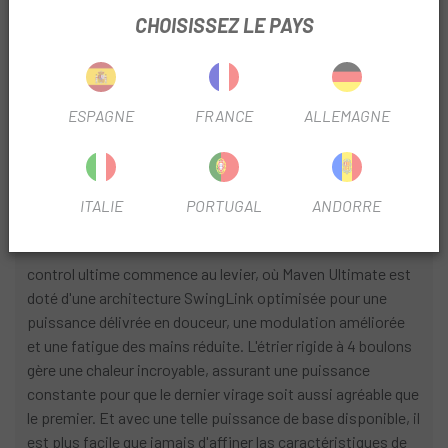
MAVEN ULTIMATE EN CARBONE
CHOISISSEZ LE PAYS
FICHE PRODUIT
SAISON
2026
ESPAGNE
FRANCE
ALLEMAGNE
FREIN
Disque
ITALIE
PORTUGAL
ANDORRE
INFORMATION PRODUIT
control ultime commence au levier, où Maven Ultimate est
doté d'une architecture SwingLink optimisée pour une
puissance délivrée en douceur, une modulation améliorée
et une fatigue des mains réduite. L'étrier rigide à 4 boulons
gère une chaleur incroyable, assurant une puissance
constante pour que le dernier virage soit aussi agréable que
le premier. Et avec une telle puissance de base disponible, il
est plus facile que jamais d'affiner las caractéristiques de