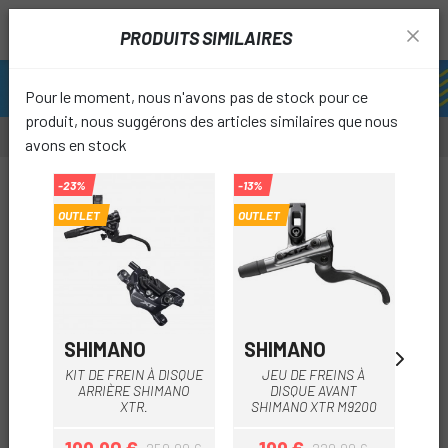
PRODUITS SIMILAIRES
Pour le moment, nous n'avons pas de stock pour ce
produit, nous suggérons des articles similaires que nous
avons en stock
-20%
-23%
-13%
-13%
OUTLET
OUTLET
OUTL
favori
SHIMANO
SHIMANO
SH
KIT DE FREIN À DISQUE
JEU DE FREINS À
ARRIÈRE SHIMANO
DISQUE AVANT
XTR.
SHIMANO XTR M9200
SH