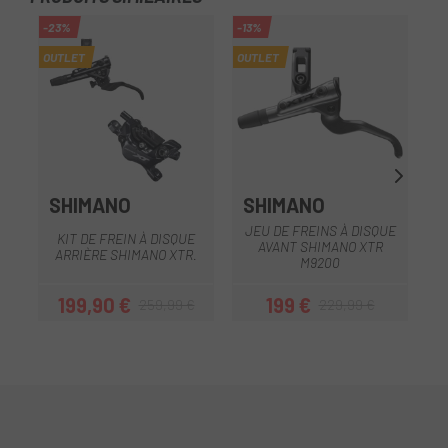
-23%
-13%
-1
OUTLET
OUTLET
OU
SHIMANO
SHIMANO
JEU DE FREINS À DISQUE
J
KIT DE FREIN À DISQUE
AVANT SHIMANO XTR
ARRIÈRE SHIMANO XTR.
M9200
199,90 €
199 €
259,99 €
229,99 €
Prix
Prix habituel
Prix
Prix habituel