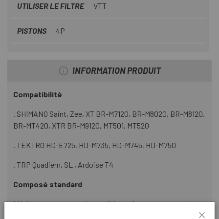
UTILISER LE FILTRE
VTT
PISTONS
4P
INFORMATION PRODUIT
Compatibilité
. SHIMANO Saint, Zee, XT BR-M7120, BR-M8020, BR-M8120,
BR-MT420, XTR BR-M9120, MT501, MT520
. TEKTRO HD-E725, HD-M735, HD-M745, HD-M750
. TRP Quadiem, SL , Ardoise T4
Composé standard
Idéal pour tous types de conditions. Avec ce composé,
l'équilibre parfait entre puissance, bruit et durabilité a été