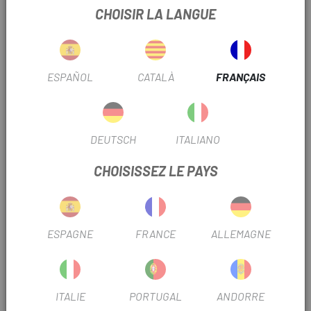
atteint, permettant un freinage progressif mais cohérent.
CHOISIR LA LANGUE
Composé polyvalent avec le bon compromis entre
efficacité et durabilité. Idéal pour tous types de situations
et pour les utilisateurs de niveau amateur.
ESPAÑOL
CATALÀ
FRANÇAIS
Caractéristiques et avantages des nouveaux
composés Galfer Bike
. Composé organique semi-métallique (sans amiante).
DEUTSCH
ITALIANO
. Absence de bruit.
CHOISISSEZ LE PAYS
. Sensation, progressivité et puissance de freinage
améliorées.
ESPAGNE
FRANCE
ALLEMAGNE
. Minimisation des vibrations dans la partie cycle.
. Moins d'usure des disques de frein.
. Résistance aux températures élevées.
ITALIE
PORTUGAL
ANDORRE