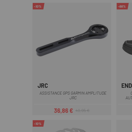
-10%
-66%
JRC
EN
Orange
Bleu
Aluminium
Violet
Noir
+5
ASSISTANCE GPS GARMIN AMPLITUDE
JRC
AU
36,86 €
40,95 €
Prix
Prix habituel
-10%