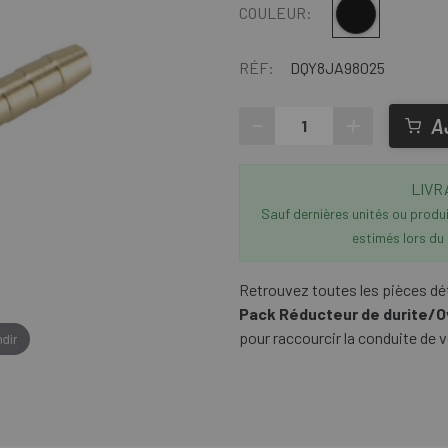
Multi
COULEUR:
RÉF:
DQY8JA98025
-
+
A
LIVR
Sauf dernières unités ou produit
estimés lors du
Retrouvez toutes les pièces d
Pack Réducteur de durite/Ov
pour raccourcir la conduite de v
dir