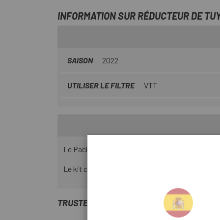
INFORMATION SUR RÉDUCTEUR DE TU
SAISON
2022
UTILISER LE FILTRE
VTT
Le Pack Réducteur de durite/Ovalillo BH90 XT es
Le kit comprend Olive et Pin compatibles avec l
TRUSTED SHOPS REVIEWS