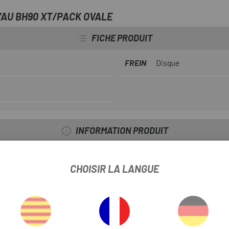
YAU BH90 XT/PACK OVALE
FICHE PRODUIT
FREIN
Disque
INFORMATION PRODUIT
t totalement nécessaire pour raccourcir la conduite de vos freins hy
CHOISIR LA LANGUE
es freins XT