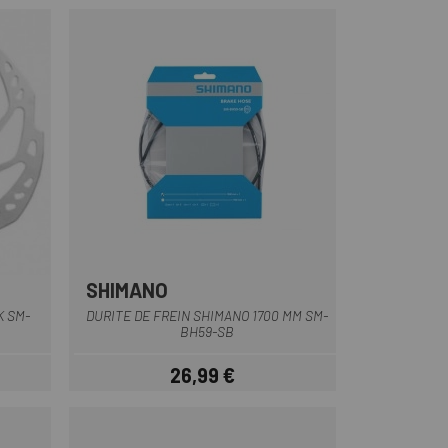
SHIMANO
Noir
K SM-
DURITE DE FREIN SHIMANO 1700 MM SM-
BH59-SB
26,99 €
Prix