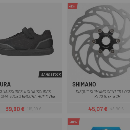
-8%
SANS STOCK
DURA
SHIMANO
Gris
Noir
CHAUSSURES À CHAUSSURES
DISQUE SHIMANO CENTER LOC
TOMATIQUES ENDURA HUMMVEE
RT70 ICE-TECH
39,90 €
45,07 €
119,99 €
48,99 €
Prix
Prix habituel
Prix
Prix habituel
-30%