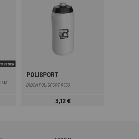
S STOCK
POLISPORT
Blanc
Transparent
G03A
BIDON POLISPORT R550
3,12 €
Prix