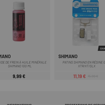
SAN
MANO
SHIMANO
Rouge
Multi
IDE DE FREIN À HUILE MINÉRALE
PATINS SHIMANO EN RÉSINE 
SHIMANO 100 ML
XTR/XT/SLX
9,99 €
11,19 €
15,99 €
Prix
Prix
Prix habituel