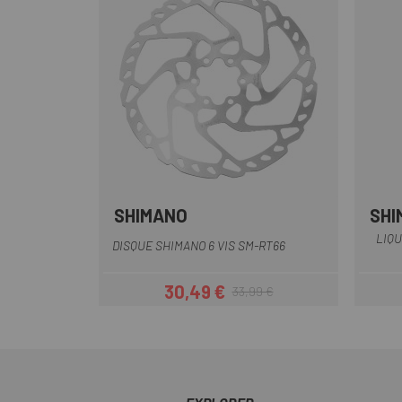
SHIMANO
SHI
LIQU
DISQUE SHIMANO 6 VIS SM-RT66
30,49 €
33,99 €
Prix
Prix habituel