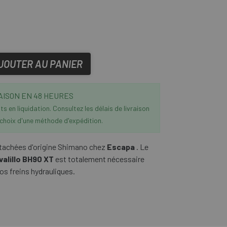
JOUTER AU PANIER
AISON EN 48 HEURES
s en liquidation. Consultez les délais de livraison
 choix d'une méthode d'expédition.
étachées d'origine Shimano chez
Escapa
. Le
alillo BH90 XT
est totalement nécessaire
os freins hydrauliques.