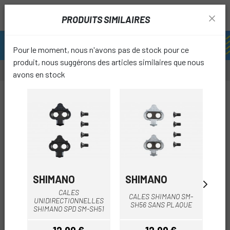
PRODUITS SIMILAIRES
Pour le moment, nous n'avons pas de stock pour ce
produit, nous suggérons des articles similaires que nous
avons en stock
-15%
favori
SHIMANO
SHIMANO
SH
CALES
CALES SHIMANO SM-
UNIDIRECTIONNELLES
MU
SH56 SANS PLAQUE
SHIMANO SPD SM-SH51
SHI