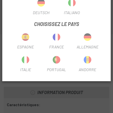
ce modèle classique, adapté à la pratique VTT, Gravel ou
ville.
DEUTSCH
ITALIANO
CHOISISSEZ LE PAYS
INFORMATION SUR CRAMPONS LOOK X-TRACK
ESPAGNE
FRANCE
ALLEMAGNE
SPD
FICHE PRODUIT
ITALIE
PORTUGAL
ANDORRE
SAISON
2024
INFORMATION PRODUIT
Caractéristiques: