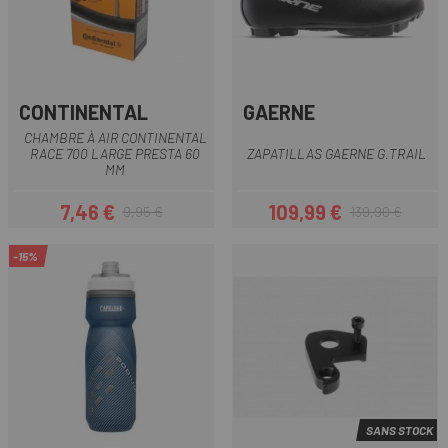
CONTINENTAL
GAERNE
CHAMBRE À AIR CONTINENTAL
RACE 700 LARGE PRESTA 60
ZAPATILLAS GAERNE G.TRAIL
MM
7,46 €
109,99 €
9,95 €
139,90 €
Prix
Prix habituel
Prix
Prix habituel
-15%
SANS STOCK