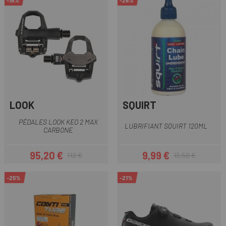
-15%
-26%
LOOK
SQUIRT
PÉDALES LOOK KEO 2 MAX
LUBRIFIANT SQUIRT 120ML
CARBONE
95,20 €
9,99 €
112 €
13,50 €
Prix
Prix habituel
Prix
Prix habituel
-25%
-21%