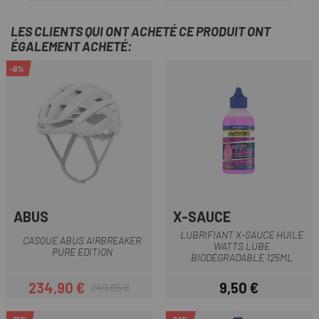
LES CLIENTS QUI ONT ACHETÉ CE PRODUIT ONT
ÉGALEMENT ACHETÉ:
-6%
ABUS
X-SAUCE
LUBRIFIANT X-SAUCE HUILE
CASQUE ABUS AIRBREAKER
WATTS LUBE
PURE EDITION
BIODÉGRADABLE 125ML
234,90 €
9,50 €
249,95 €
Prix
Prix habituel
Prix