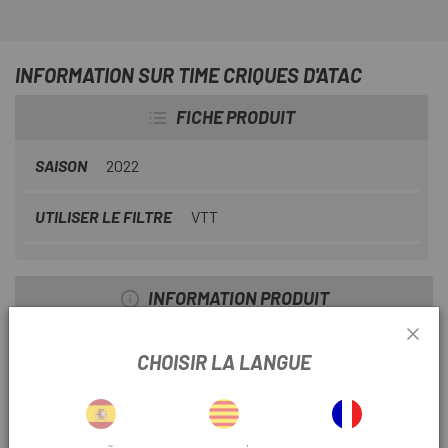
INFORMATION SUR TIME CRIQUES D'ATAC
FICHE PRODUIT
SAISON
2022
UTILISER LE FILTRE
VTT
INFORMATION PRODUIT
DÉTAILS
CHOISIR LA LANGUE
- Matériau : laiton/acier
- Compatibilité : Pédales TIME ATAC / Axion / Allroad
- Plage de réglage : 0 mm