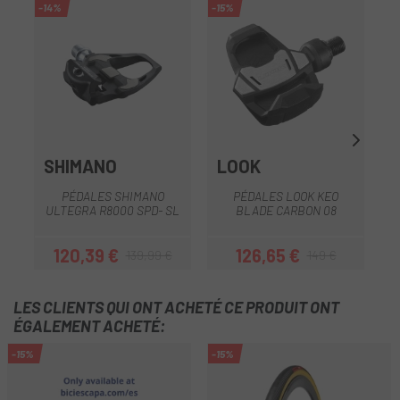
-14%
-15%
-1
SHIMANO
LOOK
PÉDALES SHIMANO
PÉDALES LOOK KEO
ULTEGRA R8000 SPD- SL
BLADE CARBON 08
D
120,39 €
126,65 €
139,99 €
149 €
Prix
Prix habituel
Prix
Prix habituel
LES CLIENTS QUI ONT ACHETÉ CE PRODUIT ONT
ÉGALEMENT ACHETÉ:
-15%
-15%