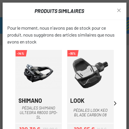
PRODUITS SIMILAIRES
Pour le moment, nous n'avons pas de stock pour ce
produit, nous suggérons des articles similaires que nous
avons en stock
-5%
-14%
-15%
-14%
favori
SHIMANO
LOOK
SH
PÉDALES SHIMANO
P
PÉDALES LOOK KEO
ULTEGRA R8000 SPD-
DU
BLADE CARBON 08
SL