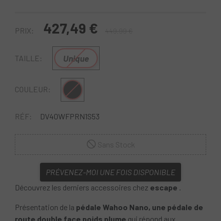
427,49 €
PRIX:
449,99 €
Unique
TAILLE:
Multi
COULEUR:
RÉF:
DV40WFPRN1S53
Sans Stock
PRÉVENEZ-MOI UNE FOIS DISPONIBLE
Découvrez les derniers accessoires chez
escape
.
Présentation de la
pédale Wahoo Nano, une pédale de
route double face poids plume
qui répond aux