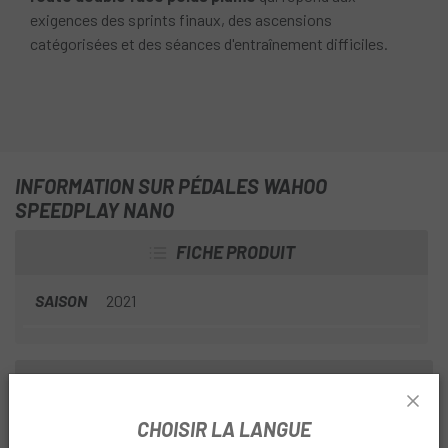
exigences des sprints finaux, des ascensions
catégorisées et des séances d'entraînement difficiles.
INFORMATION SUR PÉDALES WAHOO
SPEEDPLAY NANO
FICHE PRODUIT
SAISON
2021
INFORMATION PRODUIT
CHOISIR LA LANGUE
La combinaison de
matériaux en fibre de carbone de