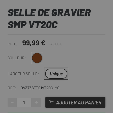
SELLE DE GRAVIER
SMP VT20C
99,99 €
PRIX:
145,00 €
Marron
COULEUR:
Unique
LARGEUR SELLE:
RÉF:
DV37ZSTT01VT20C-MG
-
+
AJOUTER AU PANIER