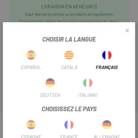
LIVRAISON EN 48 HEURES
Sauf dernières unités ou produits en liquidation.
Consultez les délais de livraison estimés lors du choix
d'une méthode d'expédition.
CHOISIR LA LANGUE
Escapa
vous présente la selle SMP VT20C.
La
selle SMP VT20C Gravel
est la selle compacte conçue
pour votre corps, parfaite pour la route, la montagne et le
ESPAÑOL
CATALÀ
FRANÇAIS
triathlon. Pour les cyclistes ayant des os ischiatiques
moyens/étroits.
DEUTSCH
ITALIANO
CHOISISSEZ LE PAYS
INFORMATION SUR SELLE DE GRAVIER SMP
VT20C
ESPAGNE
FRANCE
ALLEMAGNE