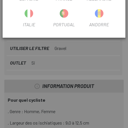
FICHE PRODUIT
SAISON
2023
ITALIE
PORTUGAL
ANDORRE
MATÉRIAU
Acier
UTILISER LE FILTRE
Gravel
OUTLET
Si
INFORMATION PRODUIT
Pour quel cycliste
. Genre : Homme, Femme
. Largeur des os ischiatiques : 9,0 à 12,5 cm