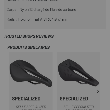
Corps : Nylon 12 chargé de fibre de carbone
Rails : Inox noir mat AISI 304 Ø 7,1 mm
TRUSTED SHOPS REVIEWS
PRODUITS SIMILAIRES
-2
SPECIALIZED
SPECIALIZED
SELLE SPECIALIZED
SELLE SPECIALIZED
S