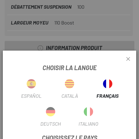
DÉBATTEMENT SUSPENSION
100
LARGEUR MOYEU
110 Boost
INFORMATION PRODUIT
Points forts :
CHOISIR LA LANGUE
NOUVEAU amortisseur Charger RL alliant légèreté et
durabilité. Cet amortisseur 3P dispose de trois positions
de compression : Ouvert, Pédale, ou un blocage solide.
ESPAÑOL
CATALÀ
FRANÇAIS
Le NOUVEAU lubrifiant Maxima Plush Dynamic Suspension
Lube réduit la friction et améliore les performances de la
fourche à chaque utilisation.
DEUTSCH
ITALIANO
Châssis testé de 32 mm axé sur la légèreté pour le VTT XC
CHOISISSEZ LE PAYS
classique.