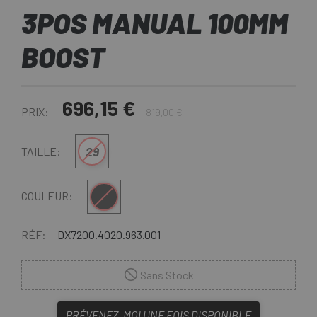
3POS MANUAL 100MM
BOOST
696,15 €
PRIX:
819,00 €
29
TAILLE:
Noir
COULEUR:
RÉF:
DX7200.4020.963.001
Sans Stock
PRÉVENEZ-MOI UNE FOIS DISPONIBLE