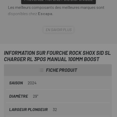
Les meilleurs composants des meilleures marques sont
disponibles chez
Escapa.
Le cross-country n'est pas compliqué, et la
Fourche
EN SAVOIR PLUS
Rock Shox Sid SL Charger RL 3Pos Manual 100mm
Boost
offre une vitesse de compétition sur notre châssis
le plus léger à ce jour. La fourche Charger RL dispose
désormais d'un ajusteur de compression à trois positions
INFORMATION SUR FOURCHE ROCK SHOX SID SL
(3P) : Rigid Lock, plush Open, et efficient Pedal positions -
CHARGER RL 3POS MANUAL 100MM BOOST
à vous de choisir.
FICHE PRODUIT
SAISON
2024
DIAMÈTRE
29"
LARGEUR PLONGEUR
32