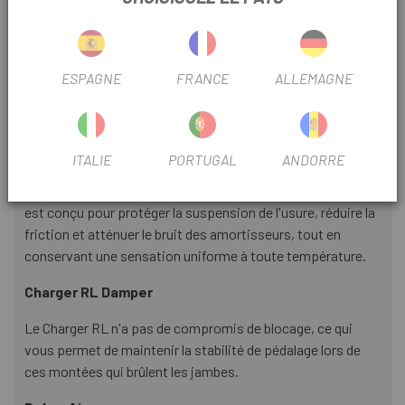
Le ressort pneumatique DebonAir est réglé spécifiquement
pour répondre aux exigences du XC et maintient une
hauteur de conduite plus élevée pour augmenter la
ESPAGNE
FRANCE
ALLEMAGNE
confiance et le contrôle.
Maxima Plush Fluid
ITALIE
PORTUGAL
ANDORRE
Développé avec les pilotes les plus rapides du monde, sur
les circuits les plus difficiles du monde. Maxima Plush Fluid
est conçu pour protéger la suspension de l'usure, réduire la
friction et atténuer le bruit des amortisseurs, tout en
conservant une sensation uniforme à toute température.
Charger RL Damper
Le Charger RL n'a pas de compromis de blocage, ce qui
vous permet de maintenir la stabilité de pédalage lors de
ces montées qui brûlent les jambes.